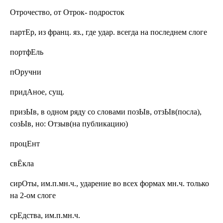
Отрочество,
от Отрок- подросток
партЕр,
из франц. яз., где удар. всегда на последнем слоге
портфЕль
пОручни
придАное, сущ.
призЫв,
в одном ряду со словами позЫв, отзЫв(посла),
созЫв, но: Отзыв(на публикацию)
процЕнт
свЁкла
сирОты,
им.п.мн.ч., ударение во всех формах мн.ч. только
на 2-ом слоге
срЕдства, им.п.мн.ч.