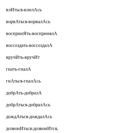
влИться-влилАсь
ворвАться-ворвалАсь
воспринЯть-воспринялА
воссоздать-воссоздалА
вручИть-вручИт
гнать-гналА
гнАться-гналАсь
добрАть-добралА
добрАться-добралАсь
дождАться-дождалАсь
дозвонИться-дозвонИтся,