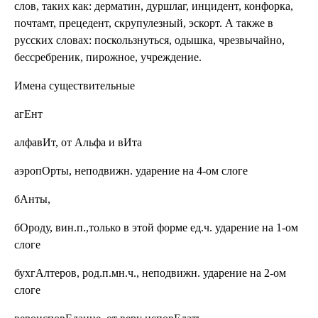
слов, таких как: дерматин, дуршлаг, инцидент, конфорка,
почтамт, прецедент, скрупулезный, эскорт. А также в
русских словах: поскользнуться, одышка, чрезвычайно,
бессребреник, пирожное, учреждение.
Имена существительные
агЕнт
алфавИт, от Альфа и вИта
аэропОрты,
неподвижн. ударение на 4-ом слоге
бАнты,
бОроду,
вин.п.,только в этой форме ед.ч. ударение на 1-ом
слоге
бухгАлтеров,
род.п.мн.ч., неподвижн. ударение на 2-ом
слоге