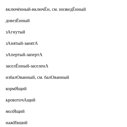
включённый-включЁн, см. низведЁнный
довезЁнный
зАгнутый
зАнятый-занятА
зАпертый-запертА
заселЁнный-заселенА
избалОванный, см. балОванный
кормЯщий
кровоточАщий
молЯщий
нажИвший