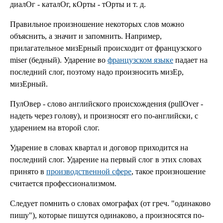
диалОг - каталОг, кОрты - тОрты и т. д.
Правильное произношение некоторых слов можно
объяснить, а значит и запомнить. Например,
прилагательное мизЕрный происходит от французского
miser (бедный). Ударение во
французском языке
падает на
последний слог, поэтому надо произносить мизЕр,
мизЕрный.
ПулОвер - слово английского происхождения (pullOver -
надеть через голову), и произносят его по-английски, с
ударением на второй слог.
Ударение в словах квартал и договор приходится на
последний слог. Ударение на первый слог в этих словах
принято в
производственной сфере
, такое произношение
считается профессионализмом.
Следует помнить о словах омографах (от греч. "одинаково
пишу"), которые пишутся одинаково, а произносятся по-