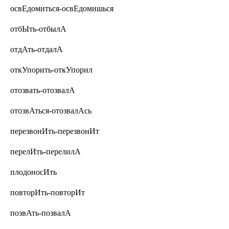
освЕдомиться-освЕдомишься
отбЫть-отбылА
отдАть-отдалА
откУпорить-откУпорил
отозвать-отозвалА
отозвАться-отозвалАсь
перезвонИть-перезвонИт
перелИть-перелилА
плодоносИть
повторИть-повторИт
позвАть-позвалА