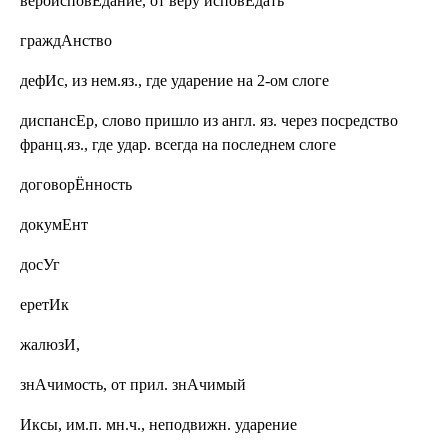
вероисповЕдание,
от веру исповЕдать
граждАнство
дефИс,
из нем.яз., где ударение на 2-ом слоге
диспансЕр,
слово пришло из англ. яз. через посредство
франц.яз., где удар. всегда на последнем слоге
договорЁнность
докумЕнт
досУг
еретИк
жалюзИ,
знАчимость,
от прил. знАчимый
Иксы,
им.п. мн.ч., неподвижн. ударение