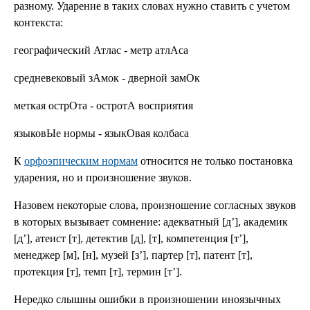
разному. Ударение в таких словах нужно ставить с учетом
контекста:
географический Атлас - метр атлАса
средневековый зАмок - дверной замОк
меткая острОта - остротА восприятия
языковЫе нормы - языкОвая колбаса
К
орфоэпическим нормам
относится не только постановка
ударения, но и произношение звуков.
Назовем некоторые слова, произношение согласных звуков
в которых вызывает сомнение: адекватный [д’], академик
[д’], атеист [т], детектив [д], [т], компетенция [т’],
менеджер [м], [н], музей [з’], партер [т], патент [т],
протекция [т], темп [т], термин [т’].
Нередко слышны ошибки в произношении иноязычных