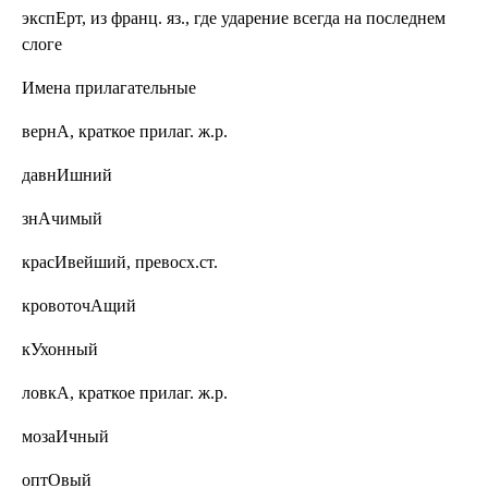
экспЕрт,
из франц. яз., где ударение всегда на последнем
слоге
Имена прилагательные
вернА,
краткое прилаг. ж.р.
давнИшний
знАчимый
красИвейший, превосх.ст.
кровоточАщий
кУхонный
ловкА,
краткое прилаг. ж.р.
мозаИчный
оптОвый