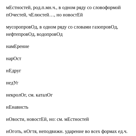
мЕстностей,
род.п.мн.ч., в одном ряду со словоформой
пОчестей, чЕлюстей…, но новостЕй
мусоропровОд,
в одном ряду со словами газопровОд,
нефтепровОд, водопровОд
намЕрение
нарОст
нЕдруг
недУг
некролОг, см. каталОг
нЕнависть
нОвости, новостЕй,
но: см. мЕстностей
нОготь, нОгтя,
неподвижн. ударение во всех формах ед.ч.