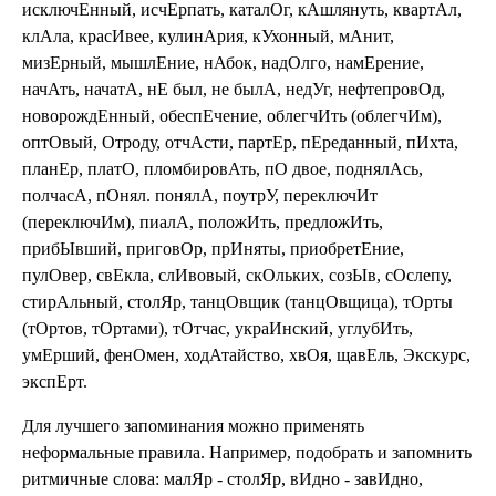
исключЕнный, исчЕрпать, каталОг, кАшлянуть, квартАл,
клАла, красИвее, кулинАрия, кУхонный, мАнит,
мизЕрный, мышлЕние, нАбок, надОлго, намЕрение,
начАть, начатА, нЕ был, не былА, недУг, нефтепровОд,
новорождЕнный, обеспЕчение, облегчИть (облегчИм),
оптОвый, Отроду, отчАсти, партЕр, пЕреданный, пИхта,
планЕр, платО, пломбировАть, пО двое, поднялАсь,
полчасА, пОнял. понялА, поутрУ, переключИт
(переключИм), пиалА, положИть, предложИть,
прибЫвший, приговОр, прИняты, приобретЕние,
пулОвер, свЕкла, слИвовый, скОльких, созЫв, сОслепу,
стирАльный, столЯр, танцОвщик (танцОвщица), тОрты
(тОртов, тОртами), тОтчас, украИнский, углубИть,
умЕрший, фенОмен, ходАтайство, хвОя, щавЕль, Экскурс,
экспЕрт.
Для лучшего запоминания можно применять
неформальные правила. Например, подобрать и запомнить
ритмичные слова: малЯр - столЯр, вИдно - завИдно,