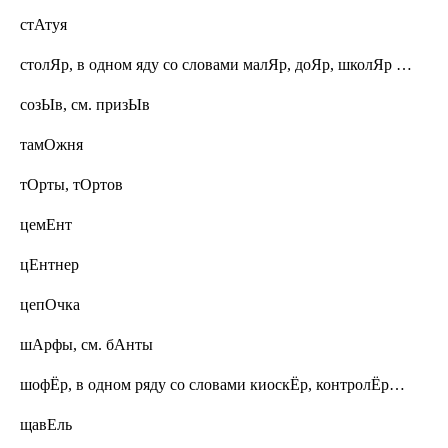
стАтуя
столЯр,
в одном яду со словами малЯр, доЯр, школЯр
…
созЫв, см. призЫв
тамОжня
тОрты, тОртов
цемЕнт
цЕнтнер
цепОчка
шАрфы, см. бАнты
шофЁр,
в одном ряду со словами киоскЁр, контролЁр…
щавЕль