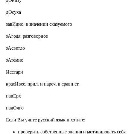
дОнизу
дОсуха
завИдно,
в значении сказуемого
зАгодя, разговорное
зАсветло
зАтемно
Исстари
красИвее, прил. и нареч. в сравн.ст.
навЕрх
надОлго
Если Вы учите русский язык и хотите:
проверить собственные знания и мотивировать себя