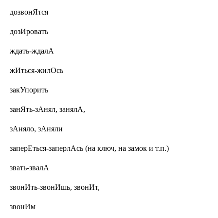
дозвонЯтся
дозИровать
ждать-ждалА
жИться-жилОсь
закУпорить
занЯть-зАнял, занялА,
зАняло, зАняли
заперЕться-заперлАсь
(на ключ, на замок и т.п.)
звать-звалА
звонИть-звонИшь, звонИт,
звонИм