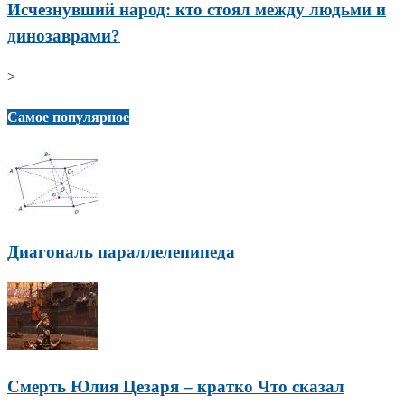
Исчезнувший народ: кто стоял между людьми и
динозаврами?
>
Самое популярное
Диагональ параллелепипеда
Смерть Юлия Цезаря – кратко Что сказал