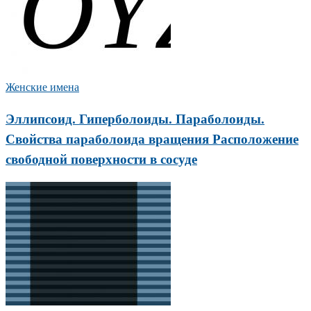
Женские имена
Эллипсоид. Гиперболоиды. Параболоиды.
Свойства параболоида вращения Расположение
свободной поверхности в сосуде