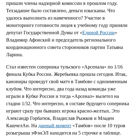
пришли члены надзорной комиссии в прошлом году.
Техзадание было составлено, деньги изысканы. Что
удалось выполнить из намеченного? Участие в
мониторинге готовности лицея к учебному году приняли
депутат Государственной Думы от «
Единой России
»
Владимир Афонский и председатель регионального
координационного совета сторонников партии Татьяна
Ларина.
Стал известен соперника тульского «Арсенала» по 1/16
финала Кубка России. Жеребьевка прошла сегодня. Итак,
канониры проведут свой матч в Тамбове с одноименным
клубом. Что интересно, два года назад команды уже
играли в Кубке России и тогда «Арсенал» вылетел на
стадии 1/32. Что интересно, в составе будущего соперника
играют сразу три бывших игрока красно-желтых. Это
Александр Горбатюк, Владислав Рыжков и Младен
КашчелАн. На
данный момент
«Тамбов» после 10 туров
розыгрыша эФэнЭЛ находится на 5 строчке в таблице.