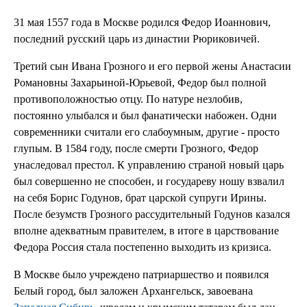
31 мая 1557 года в Москве родился Федор Иоаннович,
последний русский царь из династии Рюриковичей.
Третий сын Ивана Грозного и его первой жены Анастасии
Романовны Захарьиной-Юрьевой, Федор был полной
противоположностью отцу. По натуре незлобив,
постоянно улыбался и был фанатически набожен. Одни
современники считали его слабоумным, другие - просто
глупым. В 1584 году, после смерти Грозного, Федор
унаследовал престол. К управлению страной новый царь
был совершенно не способен, и государеву ношу взвалил
на себя Борис Годунов, брат царской супруги Ирины.
После безумств Грозного рассудительный Годунов казался
вполне адекватным правителем, в итоге в царствование
Федора Россия стала постепенно выходить из кризиса.
В Москве было учреждено патриаршество и появился
Белый город, был заложен Архангельск, завоевана