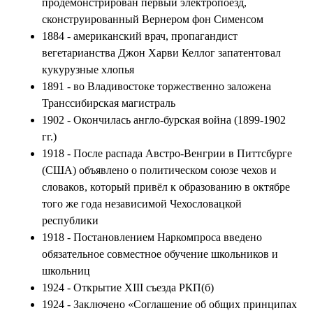
продемонстрирован первый электропоезд,
сконструированный Вернером фон Сименсом
1884 - американский врач, пропагандист
вегетарианства Джон Харви Келлог запатентовал
кукурузные хлопья
1891 - во Владивостоке торжественно заложена
Транссибирская магистраль
1902 - Окончилась англо-бурская война (1899-1902
гг.)
1918 - После распада Австро-Венгрии в Питтсбурге
(США) объявлено о политическом союзе чехов и
словаков, который привёл к образованию в октябре
того же года независимой Чехословацкой
республики
1918 - Постановлением Наркомпроса введено
обязательное совместное обучение школьников и
школьниц
1924 - Открытие XIII съезда РКП(б)
1924 - Заключено «Соглашение об общих принципах