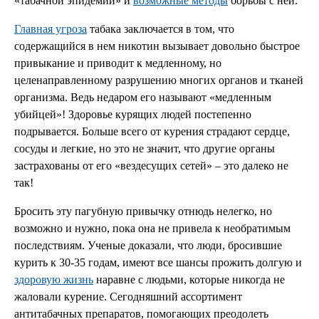
«табачной эпидемии» и
возможные методы
борьбы с ней.
Главная угроза
табака заключается в том, что
содержащийся в нем никотин вызывает довольно быстрое
привыкание и приводит к медленному, но
целенаправленному разрушению многих органов и тканей
организма. Ведь недаром его называют «медленным
убийцей»! Здоровье курящих людей постепенно
подрывается. Больше всего от курения страдают сердце,
сосуды и легкие, но это не значит, что другие органы
застрахованы от его «вездесущих сетей» – это далеко не
так!
Бросить эту пагубную привычку отнюдь нелегко, но
возможно и нужно, пока она не привела к необратимым
последствиям. Ученые доказали, что люди, бросившие
курить к 30-35 годам, имеют все шансы прожить долгую и
здоровую жизнь
наравне с людьми, которые никогда не
жаловали курение. Сегодняшний ассортимент
антитабачных препаратов, помогающих преодолеть