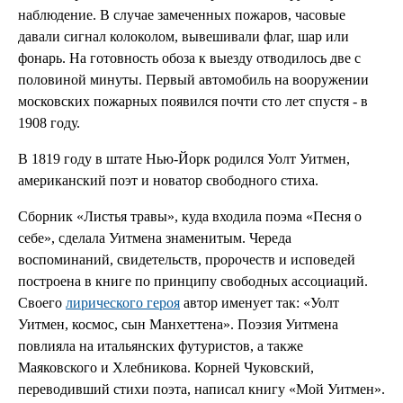
наблюдение. В случае замеченных пожаров, часовые
давали сигнал колоколом, вывешивали флаг, шар или
фонарь. На готовность обоза к выезду отводилось две с
половиной минуты. Первый автомобиль на вооружении
московских пожарных появился почти сто лет спустя - в
1908 году.
В 1819 году в штате Нью-Йорк родился Уолт Уитмен,
американский поэт и новатор свободного стиха.
Сборник «Листья травы», куда входила поэма «Песня о
себе», сделала Уитмена знаменитым. Череда
воспоминаний, свидетельств, пророчеств и исповедей
построена в книге по принципу свободных ассоциаций.
Своего
лирического героя
автор именует так: «Уолт
Уитмен, космос, сын Манхеттена». Поэзия Уитмена
повлияла на итальянских футуристов, а также
Маяковского и Хлебникова. Корней Чуковский,
переводивший стихи поэта, написал книгу «Мой Уитмен».