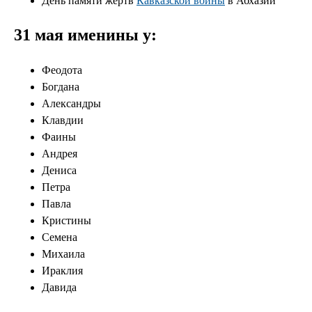
День памяти жертв
Кавказской войны
в Абхазии
31 мая именины у:
Феодота
Богдана
Александры
Клавдии
Фаины
Андрея
Дениса
Петра
Павла
Кристины
Семена
Михаила
Ираклия
Давида