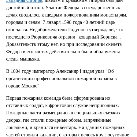
Западная Сибирь
, шведам и крымским татарам был дан
достойный отпор. Участие Федора в государственных
делах сводилось к щедрым пожертвованиям монастырям,
городам и селам. 7 января 1598 года 40-летний царь
скончался. Недоброжелатели Годунова утверждали, что
последнего Рюриковича отравил "коварный Бориска".
Доказательств этому нет, но при исследовании скелета
Федора в его костях действительно были обнаружены
следы мышьяка.
В 1804 году император Александр I издал указ "Об
организации профессиональной пожарной охраны в
городе Москве".
Первая пожарная команда была сформирована из
отставных солдат, к фронтовой службе непригодных.
Пожарные части размещались в специальных съезжих
дворах, где стояли пожарные обозы, запряжённые
лошадьми, и хранился инвентарь. На зданиях пожарных
частей строили каланчи, с которых велось круглосуточное