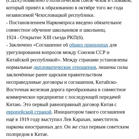
(США) объявлено о политическом союзе чехов и словаков,
который привёл к образованию в октябре того же года
независимой Чехословацкой республики.
- Постановлением Наркомпроса введено обязательное
совместное обучение школьников и школьниц.
1924 - Открытие XIII съезда РКП(б).
- Заключено «Соглашение об
общих принципах
для
урегулирования вопросов между Союзом ССР и
Китайской республикой». Между странами установлены
нормальные
дипломатические отношения
, лишены силы
заключённые ранее царским правительством
несправедливые договоры и соглашения, Китайско-
Восточная железная дорога преобразована в совместное
коммерческое предприятие с последующей передачей
Китаю. Это первый равноправный договор Китая с
европейской страной
. Инициатором такого соглашения
ещё в 1919 году выступил Лев Карахан, заместитель
наркома иностранных дел. Он же стал первым советским
полпредом в Китае.