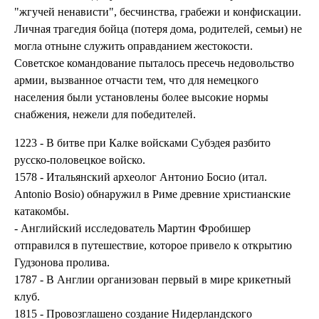
"жгучей ненависти", бесчинства, грабежи и конфискации.
Личная трагедия бойца (потеря дома, родителей, семьи) не
могла отныне служить оправданием жестокости.
Советское командование пыталось пресечь недовольство
армии, вызванное отчасти тем, что для немецкого
населения были установлены более высокие нормы
снабжения, нежели для победителей.
1223 - В битве при Калке войсками Субэдея разбито
русско-половецкое войско.
1578 - Итальянский археолог Антонио Босио (итал.
Antonio Bosio) обнаружил в Риме древние христианские
катакомбы.
- Английский исследователь Мартин Фробишер
отправился в путешествие, которое привело к открытию
Гудзонова пролива.
1787 - В Англии организован первый в мире крикетный
клуб.
1815 - Провозглашено создание Нидерландского