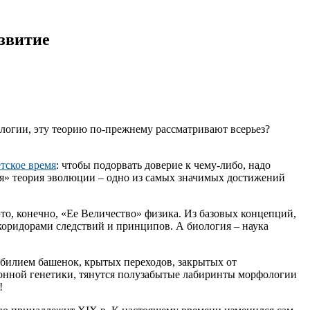
звитие
логии, эту теорию по-прежнему рассматривают всерьез?
етское время
: чтобы подорвать доверие к чему-либо, надо
кая» теория эволюции – одно из самых значимых достижений
то, конечно, «Ее Величество» физика. Из базовых концепций,
коридорами следствий и принципов. А биология – наука
билием башенок, крытых переходов, закрытых от
ионной генетики, тянутся полузабытые лабиринты морфологии
!