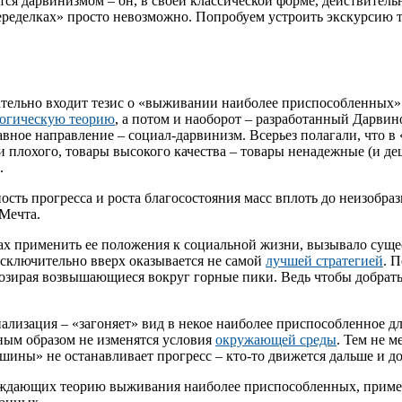
тся дарвинизмом – он, в своей классической форме, действител
«переделках» просто невозможно. Попробуем устроить экскурсию 
ельно входит тезис о «выживании наиболее приспособленных»... 
огическую теорию
, а потом и наоборот – разработанный Дарви
вное направление – социал-дарвинизм. Всерьез полагали, что в 
плохого, товары высокого качества – товары ненадежные (и де
.
сть прогресса и роста благосостояния масс вплоть до неизобр
Мечта.
тках применить ее положения к социальной жизни, вызывало сущ
 исключительно вверх оказывается не самой
лучшей стратегией
. 
озирая возвышающиеся вокруг горные пики. Ведь чтобы добраться
ализация – «загоняет» вид в некое наиболее приспособленное дл
ным образом не изменятся условия
окружающей среды
. Тем не 
ны» не останавливает прогресс – кто-то движется дальше и до
ерждающих теорию выживания наиболее приспособленных, прим