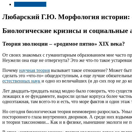
Спорт и фитнес
Любарский Г.Ю. Морфология истории: 
Биологические кризисы и социальные 
Теория эволюции – «родимое пятно» XIX века?
От своих знакомых с гуманитарным образованием мне часто пр
Неужели она еще не отвергнута? Это же что-то такое устаревшее
Почему
научная теория
вызывает такое отношение? Может быть
сделать это «что-то» общедоступным, а еще лучше обязательн
естественных наук
и одно из величайших (и до сих пор не до к
Лет двадцать-тридцать назад модно было говорить, что сущес
лежащих в ее фундаменте, выросли целые корпуса более част
одноэтажная, там всего-то и есть, что море фактов и один этаж
Но сегодня биологическая теория неимоверно разрослась. Ун
постороннего глаза внутренних двориков. А среди них вздым
и теории таксономии... Как и в физике, нынешние экологи не п