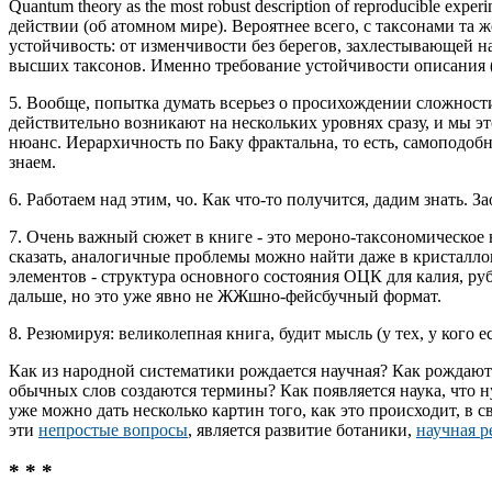
Quantum theory as the most robust description of reproducible experi
действии (об атомном мире). Вероятнее всего, с таксонами та
устойчивость: от изменчивости без берегов, захлестывающей н
высших таксонов. Именно требование устойчивости описания (r
5. Вообще, попытка думать всерьез о просихождении сложнос
действительно возникают на нескольких уровнях сразу, и мы это,
нюанс. Иерархичность по Баку фрактальна, то есть, самоподобн
знаем.
6. Работаем над этим, чо. Как что-то получится, дадим знать. З
7. Очень важный сюжет в книге - это мероно-таксономическое 
сказать, аналогичные проблемы можно найти даже в кристалл
элементов - структура основного состояния ОЦК для калия, руб
дальше, но это уже явно не ЖЖшно-фейсбучный формат.
8. Резюмируя: великолепная книга, будит мысль (у тех, у кого е
Как из народной систематики рождается научная? Как рождаю
обычных слов создаются термины? Как появляется наука, что 
уже можно дать несколько картин того, как это происходит, в
эти
непростые вопросы
, является развитие ботаники,
научная 
* * *