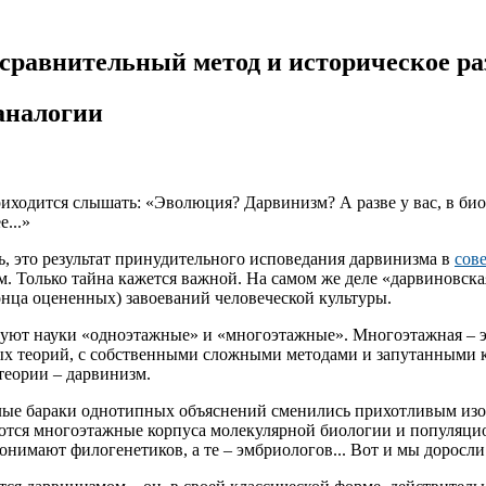
сравнительный метод и историческое ра
аналогии
иходится слышать: «Эволюция? Дарвинизм? А разве у вас, в био
...»
, это результат принудительного исповедания дарвинизма в
сов
ым. Только тайна кажется важной. На самом же деле «дарвиновс
онца оцененных) завоеваний человеческой культуры.
твуют науки «одноэтажные» и «многоэтажные». Многоэтажная – э
ных теорий, с собственными сложными методами и запутанными 
 теории – дарвинизм.
ылые бараки однотипных объяснений сменились прихотливым изо
аются многоэтажные корпуса молекулярной биологии и популяц
онимают филогенетиков, а те – эмбриологов... Вот и мы доросли