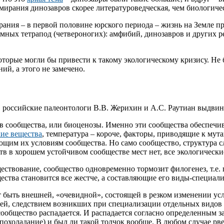
мирания динозавров скорее литературоведческая, чем биологиче
рания – в первой половине юрского периода – жизнь на Земле пр
ных тетрапод (четвероногих): амфибий, динозавров и других ре
торые могли бы привести к такому экологическому кризису. Не б
ий, а этого не замечено.
 российские палеонтологи В.В. Жерихин и А.С. Раутиан выдви
в сообщества, или биоценозы. Именно эти сообщества обеспечи
ие вещества
, температура – короче, факторы, приводящие к му
ющим их условиям сообщества. Но само сообщество, структура с
в в хорошем устойчивом сообществе мест нет, все экологически
ществование, сообщество одновременно тормозит филогенез, т.е.
щества становится все жестче, а составляющие его виды-специал
т быть внешней, «очевидной», состоящей в резком изменении у
ней, следствием возникших при специализации отдельных видов 
ообщество распадается. И распадается согласно определенным з
 похоладание) и был ли такой толчок вообще. В любом случае рвет