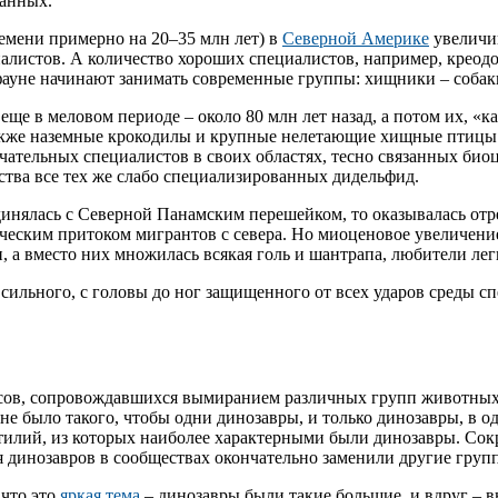
анных.
ремени примерно на 20–35 млн лет) в
Северной Америке
увеличи
иалистов. А количество хороших специалистов, например, крео
ауне начинают занимать современные группы: хищники – собаки
в меловом периоде – около 80 млн лет назад, а потом их, «ка
кже наземные крокодилы и крупные нелетающие хищные птицы фо
ательных специалистов в своих областях, тесно связанных биоц
ства все тех же слабо специализированных дидельфид.
инялась с Северной Панамским перешейком, то оказывалась отре
ческим притоком мигрантов с севера. Но миоценовое увеличение
, а вместо них множилась всякая голь и шантрапа, любители ле
 сильного, с головы до ног защищенного от всех ударов среды 
исов, сопровождавшихся вымиранием различных групп животных 
не было такого, чтобы одни динозавры, и только динозавры, в о
тилий, из которых наиболее характерными были динозавры. Сок
я динозавров в сообществах окончательно заменили другие гру
 что это
яркая тема
– динозавры были такие большие, и вдруг – вы