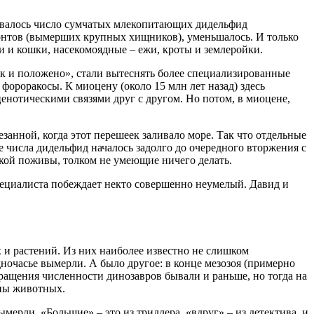
валось число сумчатых млекопитающих дидельфид
донтов (вымерших крупных хищников), уменьшалось. И только
 и кошки, насекомоядные – ежи, кроты и землеройки.
к и положено», стали вытеснять более специализированные
роракосы. К миоцену (около 15 млн лет назад) здесь
енотическими связями друг с другом. Но потом, в миоцене,
занной, когда этот перешеек заливало море. Так что отдельные
 числа дидельфид началось задолго до очередного вторжения с
гкой поживы, толком не умеющие ничего делать.
специалиста побеждает некто совершенно неумелый. Давид и
и растений. Из них наиболее известно не слишком
дночасье вымерли. А было другое: в конце мезозоя (примерно
ращения численности динозавров бывали и раньше, но тогда на
ппы животных.
мерли. «Большие» – это из триллера, «вдруг» – из детектива, и