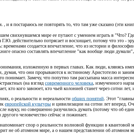
, и я постараюсь не повторять то, что там уже сказано (эти кн
нашем свихнувшемся мире ее путают с умением играть в "Что? Гд
Г.Ю. действительно потрясает и восхищает, потому что это - э
сть: временами создается впечатление, что из истории и философи
ниге опасно составлять впечатление "как вообще люди думали", 
онимания, изложенную в первых главах. Как люди, клянясь име
 и, думая, что они прорываются к истинному Аристотелю и зан
 это понимает. Замечу, что попутно там рассыпана масса интере
страктных (на взгляд
современного человека
, измученного нар
, кто кого завоюет, кто чьей колонией станет через сотни лет, и
лиях, о реальности и нереальности
общих понятий
. Этот "главн
лик
европейской культуры
и цивилизации на сотни лет вперед. Оч
е науку, но совершенно разучились думать (потому что об еди
и другого человечество сейчас и пожинает.
ов напоминает спор о реальности волновой функции в квантовой
т не об атомном мире, а о нашем представлении об атомном мире"