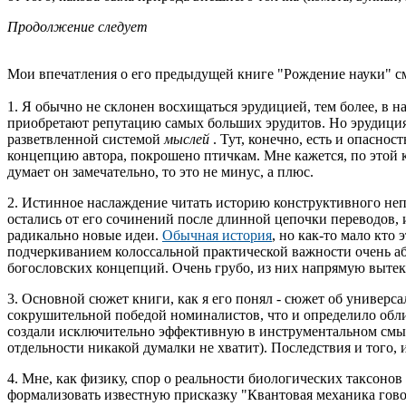
Продолжение следует
Мои впечатления о его предыдущей книге "Рождение науки" см. 
1. Я обычно не склонен восхищаться эрудицией, тем более, в 
приобретают репутацию самых больших эрудитов. Но эрудиция 
разветвленной системой
мыслей
. Тут, конечно, есть и опасно
концепцию автора, покрошено птичкам. Мне кажется, по этой к
думает он замечательно, то это не минус, а плюс.
2. Истинное наслаждение читать историю конструктивного неп
остались от его сочинений после длинной цепочки переводов,
радикально новые идеи.
Обычная история
, но как-то мало кто
подчеркиванием колоссальной практической важности очень аб
богословских концепций. Очень грубо, из них напрямую вытекает
3. Основной сюжет книги, как я его понял - сюжет об универса
сокрушительной победой номиналистов, что и определило об
создали исключительно эффективную в инструментальном смысл
отдельности никакой думалки не хватит). Последствия и того, 
4. Мне, как физику, спор о реальности биологических таксон
формализовать известную присказку "Квантовая механика говори