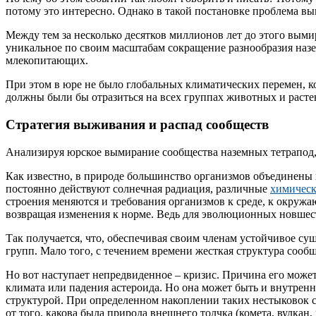
потому это интересно. Однако в такой постановке проблема вы
Между тем за несколько десятков миллионов лет до этого выми
уникальное по своим масштабам сокращение разнообразия назем
млекопитающих.
При этом в юре не было глобальных климатических перемен, ко
должны были бы отразиться на всех группах животных и растен
Стратегия выживания и распад сообществ
Анализируя юрское вымирание сообщества наземных тетрапод,
Как известно, в природе большинство организмов объединены 
постоянно действуют солнечная радиация, различные
химическ
строения меняются и требования организмов к среде, к окружа
возвращая изменения к норме. Ведь для эволюционных новшест
Так получается, что, обеспечивая своим членам устойчивое су
групп. Мало того, с течением времени жесткая структура сооб
Но вот наступает непредвиденное – кризис. Причина его може
климата или падения астероида. Но она может быть и внутрен
структурой. При определенном накоплении таких нестыковок с
от того, какова была природа внешнего толчка (комета, вулкан,