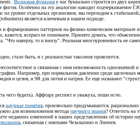
ments .
Волновая функция
у нас буквально строится из двух кирпиче
 же фигня. Особенно на эту аналогию наводит подчеркиваемое Г.
ас на уровне отдельных организмов, мы переходим к стабильной
obustness) является ключевым в нашем подходе.
ти и формировании паттернов на физико-химическом материале 
 кажется, всерьез не понимаем. Принято думать, что объяснение со
а. "Что наверху, то и внизу". Реальная многоуровневость не сам
аодно, стало быть, и с реальностью таксонов прояснится.
несоответствие и связанная с ним невозможность однозначной и
ографии. Например, при нормальном давлении среди щелочных м
идия и цезия, и 9R для лития и натрия. Ее еще называют "структ
сть чего будить). Аффтару респект и уважуха, пеши исчо.
тся
научные понятия
, произвольно придумываются, рационально 
нужно для возникновения метода
научного знания
? Ответить на 
 свете недавних изменений в наших представлениях об истории н
революция
, связанная с именами Чезальпино и Линнея.