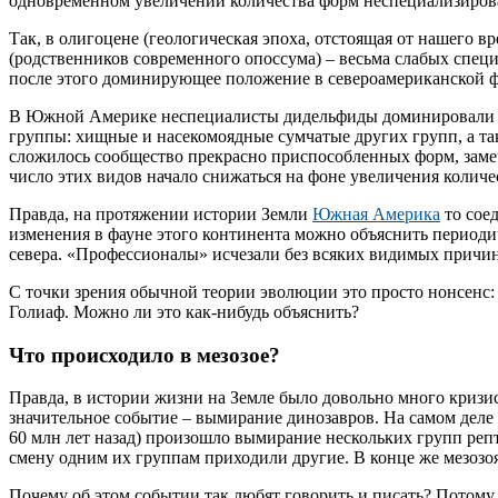
одновременном увеличении количества форм неспециализиров
Так, в олигоцене (геологическая эпоха, отстоящая от нашего в
(родственников современного опоссума) – весьма слабых спец
после этого доминирующее положение в североамериканской ф
В Южной Америке неспециалисты дидельфиды доминировали еще 
группы: хищные и насекомоядные сумчатые других групп, а та
сложилось сообщество прекрасно приспособленных форм, замеч
число этих видов начало снижаться на фоне увеличения количе
Правда, на протяжении истории Земли
Южная Америка
то соед
изменения в фауне этого континента можно объяснить периоди
севера. «Профессионалы» исчезали без всяких видимых причин
С точки зрения обычной теории эволюции это просто нонсенс:
Голиаф. Можно ли это как-нибудь объяснить?
Что происходило в мезозое?
Правда, в истории жизни на Земле было довольно много криз
значительное событие – вымирание динозавров. На самом деле 
60 млн лет назад) произошло вымирание нескольких групп реп
смену одним их группам приходили другие. В конце же мезозо
Почему об этом событии так любят говорить и писать? Потому