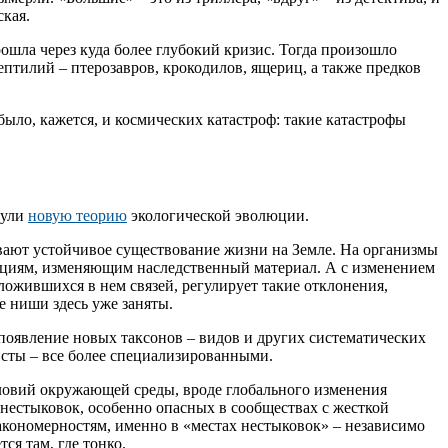
ская.
ошла через куда более глубокий кризис. Тогда произошло
птилий – птерозавров, крокодилов, ящериц, а также предков
ыло, кажется, и космических катастроф: такие катастрофы
нули
новую теорию
экологической эволюции.
вают устойчивое существование жизни на Земле. На организмы
тациям, изменяющим наследственный материал. А с изменением
ложившихся в нем связей, регулирует такие отклонения,
е ниши здесь уже заняты.
 появление новых таксонов – видов и других систематических
исты – все более специализированными.
словий окружающей среды, вроде глобального изменения
нестыковок, особенно опасных в сообществах с жесткой
акономерностям, именно в «местах нестыковок» – независимо
ся там, где тонко.