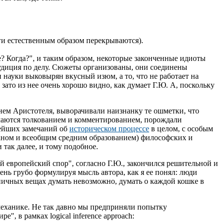
иги естественным образом перекрываются).
е? Когда?", и таким образом, некоторые законченные идиоты
рудиция по делу. Сюжеты организованы, они соединены
и науки выковырян вкусный изюм, а то, что не работает на
зато из нее очень хорошо видно, как думает Г.Ю. А, поскольку
нем Аристотеля, выворачивали наизнанку те ошметки, что
имаются толкованием и комментированием, порождали
снейших замечаний об
историческом процессе
в целом, с особым
заном и всеобщим средним образованием) философских и
 так далее, и тому подобное.
ый европейский спор", согласно Г.Ю., закончился решительной и
ень грубо формулируя мысль автора, как я ее понял: люди
ничных вещах думать невозможно, думать о каждой кошке в
 механике. Не так давно мы предприняли попытку
, в рамках logical inference approach: