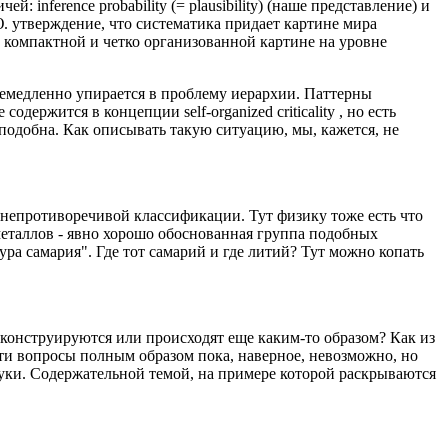
й: inference probability (= plausibility) (наше представление) и
Ю. утверждение, что систематика придает картине мира
, компактной и четко организованной картине на уровне
немедленно упирается в проблему иерархии. Паттерны
держится в концепции self-organized criticality , но есть
оподобна. Как описывать такую ситуацию, мы, кажется, не
 непротиворечивой классификации. Тут физику тоже есть что
еталлов - явно хорошо обоснованная группа подобных
ура самария". Где тот самарий и где литий? Тут можно копать
конструируются или происходят еще каким-то образом? Как из
эти вопросы полным образом пока, наверное, невозможно, но
ауки. Содержательной темой, на примере которой раскрываются