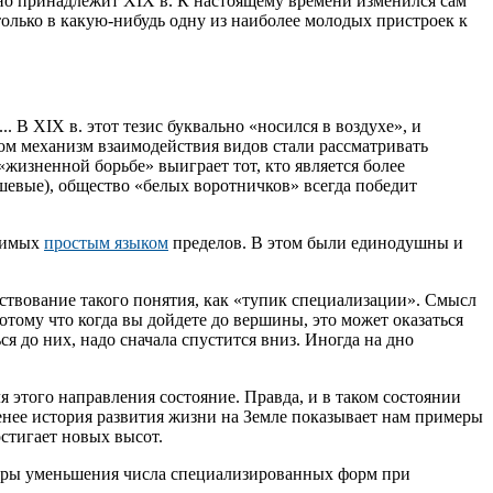
ьно принадлежит XIX в. К настоящему времени изменился сам
только в какую-нибудь одну из наиболее молодых пристроек к
В XIX в. этот тезис буквально «носился в воздухе», и
ном механизм взаимодействия видов стали рассматривать
«жизненной борьбе» выиграет тот, кто является более
шевые), общество «белых воротничков» всегда победит
азимых
простым языком
пределов. В этом были единодушны и
ествование такого понятия, как «тупик специализации». Смысл
Потому что когда вы дойдете до вершины, это может оказаться
 до них, надо сначала спустится вниз. Иногда на дно
я этого направления состояние. Правда, и в таком состоянии
менее история развития жизни на Земле показывает нам примеры
стигает новых высот.
еры уменьшения числа специализированных форм при