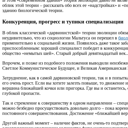
В этом «современном здании» теория эволюции давно не являе
облик этой теории – рассказать обо всех ее «надстройках» и 
зданию биологической теории.
Конкуренция, прогресс и тупики специализации
В облик классической «дарвинистской» теории эволюции обязат
неудивительно, что из социологии Мальтуса он перешел в
биол
применительно к социальной жизни. Появилось даже такое заба
приспособленным: хороший специалист победит в конкуренции 
общество «немытых шей». Старый добрый девятнадцатый век..
Впрочем, и позже из подобного положения выводили неизбежно
Светлое Коммунистическое Будущее, и Великая Американская 
Затруднение, как в самой дарвиновской теории, так и в попы
его очень прост. Если вы хотите залезть повыше, то движение
вершина ближайшей кочки или пригорка. Где вы и останетесь, 
глубокой пропасти.
Так и стремление к совершенству в одном направлении – специ
можно безбедно просуществовать довольно долго – пока корен
постоянного совершенствования. Достижение «ближайшей верши
Другой важный момент – наличие фактов, не очень-то подтв