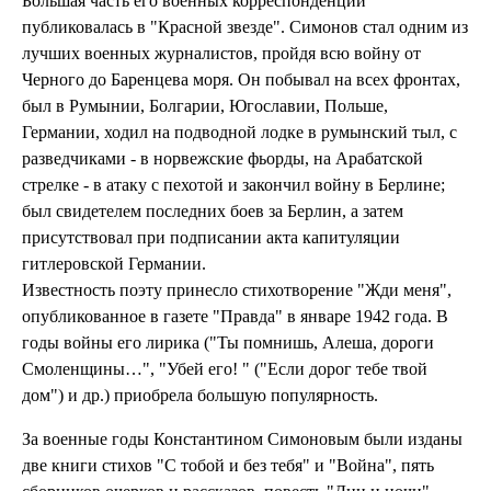
Большая часть его военных корреспонденций
публиковалась в "Красной звезде". Симонов стал одним из
лучших военных журналистов, пройдя всю войну от
Черного до Баренцева моря. Он побывал на всех фронтах,
был в Румынии, Болгарии, Югославии, Польше,
Германии, ходил на подводной лодке в румынский тыл, с
разведчиками - в норвежские фьорды, на Арабатской
стрелке - в атаку с пехотой и закончил войну в Берлине;
был свидетелем последних боев за Берлин, а затем
присутствовал при подписании акта капитуляции
гитлеровской Германии.
Известность поэту принесло стихотворение "Жди меня",
опубликованное в газете "Правда" в январе 1942 года. В
годы войны его лирика ("Ты помнишь, Алеша, дороги
Смоленщины…", "Убей его! " ("Если дорог тебе твой
дом") и др.) приобрела большую популярность.
За военные годы Константином Симоновым были изданы
две книги стихов "С тобой и без тебя" и "Война", пять