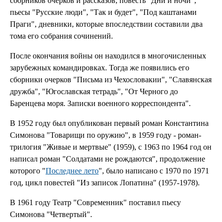
сборников очерков и рассказов, повесть "Дни и ночи",
пьесы "Русские люди", "Так и будет", "Под каштанами
Праги", дневники, которые впоследствии составили два
тома его собрания сочинений.
После окончания войны он находился в многочисленных
зарубежных командировках. Тогда же появились его
сборники очерков "Письма из Чехословакии", "Славянская
дружба", "Югославская тетрадь", "От Черного до
Баренцева моря. Записки военного корреспондента".
В 1952 году был опубликован первый роман Константина
Симонова "Товарищи по оружию", в 1959 году - роман-
трилогия "Живые и мертвые" (1959), с 1963 по 1964 год он
написал роман "Солдатами не рождаются", продолжение
которого "
Последнее лето
", было написано с 1970 по 1971
год, цикл повестей "Из записок Лопатина" (1957-1978).
В 1961 году Театр "Современник" поставил пьесу
Симонова "Четвертый".