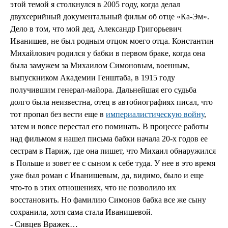
этой темой я столкнулся в 2005 году, когда делал
двухсерийный документальный фильм об отце «Ка-Эм».
Дело в том, что мой дед, Александр Григорьевич
Иванишев, не был родным отцом моего отца. Константин
Михайлович родился у бабки в первом браке, когда она
была замужем за Михаилом Симоновым, военным,
выпускником Академии Генштаба, в 1915 году
получившим генерал-майора. Дальнейшая его судьба
долго была неизвестна, отец в автобиографиях писал, что
тот пропал без вести еще в
империалистическую войну
,
затем и вовсе перестал его поминать. В процессе работы
над фильмом я нашел письма бабки начала 20-х годов ее
сестрам в Париж, где она пишет, что Михаил обнаружился
в Польше и зовет ее с сыном к себе туда. У нее в это время
уже был роман с Иванишевым, да, видимо, было и еще
что-то в этих отношениях, что не позволило их
восстановить. Но фамилию Симонов бабка все же сыну
сохранила, хотя сама стала Иванишевой.
- Сивцев Вражек…