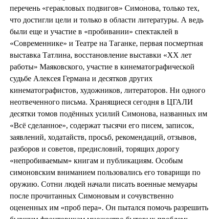
перечень «геракловых подвигов» Симонова, только тех,
что достигли цели и только в области литературы. А ведь
были еще и участие в «пробивании» спектаклей в
«Современнике» и Театре на Таганке, первая посмертная
выставка Татлина, восстановление выставки «ХХ лет
работы» Маяковского, участие в кинематографической
судьбе Алексея Германа и десятков других
кинематографистов, художников, литераторов. Ни одного
неотвеченного письма. Хранящиеся сегодня в ЦГАЛИ
десятки томов подённых усилий Симонова, названных им
«Всё сделанное», содержат тысячи его писем, записок,
заявлений, ходатайств, просьб, рекомендаций, отзывов,
разборов и советов, предисловий, торящих дорогу
«непробиваемым» книгам и публикациям. Особым
симоновским вниманием пользовались его товарищи по
оружию. Сотни людей начали писать военные мемуары
после прочитанных Симоновым и сочувственно
оцененных им «проб пера». Он пытался помочь разрешить