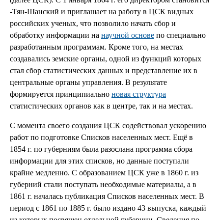
-Тян-Шанский и приглашает на работу в ЦСК видных
российских ученых, что позволило начать сбор и
обработку информации на
научной основе
по специально
разработанным программам. Кроме того, на местах
создавались земские органы, одной из функций которых
стал сбор статистических данных и представление их в
центральные органы управления. В результате
формируется принципиально
новая структура
статистических органов как в центре, так и на местах.
С момента своего создания ЦСК содействовал ускорению
работ по подготовке Списков населенных мест. Ещё в
1854 г. по губерниям была разослана программа сбора
информации для этих списков, но данные поступали
крайне медленно. С образованием ЦСК уже в 1860 г. из
губерний стали поступать необходимые материалы, а в
1861 г. началась публикация Списков населенных мест. В
период с 1861 по 1885 г. было издано 43 выпуска, каждый
из которых посвящен отдельной губернии. Сведения по