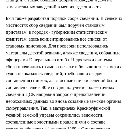
замечательных заведений в местах, где они есть.
Был также разработан порядок сбора сведений. В сельских
местностях сбор сведений был поручен становым
приставам, в городах - губернским статистическим
комитетам, здесь концентрировались все списки от
становых приставов. Для проверки использовались
материалы десятой ревизии, а также сведения, собранные
офицерами Генерального штаба. Недостатки системы
сбора проявились с самого начала: в большинстве земских
судов не оказалось сведений, требовавшихся для
составления списков, алфавитные списки селений были
составлены еще в 40-е гг. Для получения более точных
сведений ЦСК направил запрос о предоставлении
необходимых данных во вновь созданные земские органы
самоуправления. Так, в материалах Красноуфимской
уездной земской управы сохранились ведомости,
составленные волостными правлениями о составе
сельских обществ на 1 августа 1869 г. Они включали