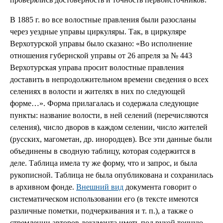
В 1885 г. во все волостные правления были разосланы
через уездные управы циркуляры. Так, в циркуляре
Верхотурской управы было сказано: «Во исполнение
отношения губернской управы от 26 апреля за № 443
Верхотурская управа просит волостные правления
доставить в непродолжительном времени сведения о всех
селениях в волости и жителях в них по следующей
форме…». Форма прилагалась и содержала следующие
пункты: название волости, в ней селений (перечисляются
селения), число дворов в каждом селении, число жителей
(русских, магометан, др. инородцев). Все эти данные были
объединены в сводную таблицу, которая содержится в
деле. Таблица имела ту же форму, что и запрос, и была
рукописной. Таблица не была опубликована и сохранилась
в архивном фонде.
Внешний вид
документа говорит о
систематическом использовании его (в тексте имеются
различные пометки, подчеркивания и т. п.), а также о
стремлении авторов документа иметь под рукой точную