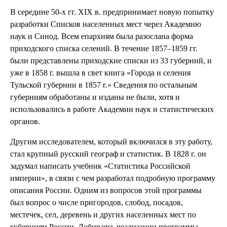
В середине 50-х гг. XIX в. предпринимает новую попытку
разработки Списков населенных мест через Академию
наук и Синод. Всем епархиям была разослана форма
приходского списка селений. В течение 1857–1859 гг.
были представлены приходские списки из 33 губерний, и
уже в 1858 г. вышла в свет книга «Города и селения
Тульской губернии в 1857 г.» Сведения по остальным
губерниям обработаны и изданы не были, хотя и
использовались в работе Академии наук и статистических
органов.
Другим исследователем, который включился в эту работу,
стал крупный русский географ и статистик. В 1828 г. он
задумал написать учебник «Статистика Российской
империи», в связи с чем разработал подробную программу
описания России. Одним из вопросов этой программы
был вопрос о числе пригородов, слобод, посадов,
местечек, сел, деревень и других населенных мест по
губерниям России. Добиваясь реализации программы,