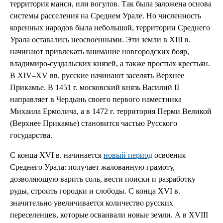
территория манси, или вогулов. Так была заложена основа
системы расселения на Среднем Урале. Но численность
коренных народов была небольшой, территории Среднего
Урала оставались неосвоенными. Эти земли в XIII в.
начинают привлекать внимание новгородских бояр,
владимиро-суздальских князей, а также простых крестьян.
В XIV–XV вв. русские начинают заселять Верхнее
Прикамье. В 1451 г. московский князь Василий II
направляет в Чердынь своего первого наместника
Михаила Ермолича, а в 1472 г. территория Перми Великой
(Верхнее Прикамье) становится частью Русского
государства.
С конца XVI в. начинается
новый период
освоения
Среднего Урала: получает жалованную грамоту,
дозволяющую варить соль, вести поиски и разработку
руды, строить городки и слободы. С конца XVI в.
значительно увеличивается количество русских
переселенцев, которые осваивали новые земли. А в XVIII