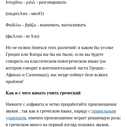
Ιντυχάνω - μιλώ - разговаривать
(индихАно - милО)
Φκάλλω - βγάζω - вынимать, вытаскивать
(фкАлло - вгАзо)
Но не нужно бояться этих различий: в каком бы уголке
Греции или Кипра вы бы ни были, если вы будете
говорить на классическом новогреческом языке (на
котором говорят в континентальной части Греции -
Афинах и Салониках), вас везде поймут безо всяких
проблем!
Как и с чего начать учить греческий
Начните с алфавита и четко проработайте произношение
звуков , так как в греческом языке, наряду с
правильным
ударением
, именно произношение играет решающую роль:
в греческом много на первый взгляд похожих звуков,