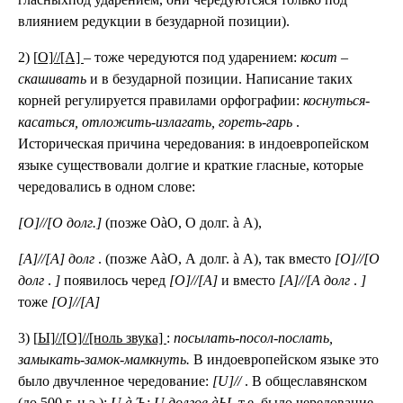
влиянием редукции в безударной позиции).
2) [
О]//[А]
– тоже чередуются под ударением:
косит –
скашивать
и в безударной позиции. Написание таких
корней регулируется правилами орфографии:
коснуться-
касаться, отложить-излагать, гореть-гарь
.
Историческая причина чередования: в индоевропейском
языке существовали долгие и краткие гласные, которые
чередовались в одном слове:
[О]//[О долг.]
(позже ОàО, О долг. à А),
[А]//[А] долг
. (позже АàО, А долг. à А), так вместо
[О]//[О
долг
.
]
появилось черед
[О]//[А]
и вместо
[А]//[А долг
.
]
тоже
[О]//[А]
3) [
Ы]//[О]//[ноль звука]
:
посылать-посол-послать,
замыкать-замок-мамкнуть.
В индоевропейском языке это
было двучленное чередование:
[U]//
. В общеславянском
(до 500 г. н.э.):
U à Ъ; U долгое àЫ,
т.е. было чередование