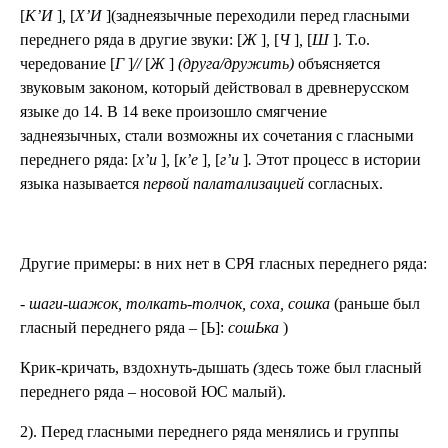
[
К’И
]
,
[
Х’И
](заднеязычные переходили перед гласными
переднего ряда в другие звуки: [
Ж
]
,
[
Ч
]
,
[
Ш
]. Т.о.
чередование [
Г
]
//
[
Ж
]
(друга/дружить)
объясняется
звуковым законом, который действовал в древнерусском
языке до 14. В 14 веке произошло смягчение
заднеязычных, стали возможны их сочетания с гласными
переднего ряда: [
х’и
]
,
[
к’е
]
,
[
г’и
]
.
Этот процесс в истории
языка называется
первой палатализацией
согласных.
Другие примеры: в них нет в СРЯ гласных переднего ряда:
-
шаги-шажок, толкать-толчок, соха, сошка
(раньше был
гласный переднего ряда – [Ь]:
сошЬка
)
Крик-кричать, вздохнуть-дышать
(
здесь тоже был гласный
переднего ряда – носовой ЮС малый).
2). Перед гласными переднего ряда менялись и группы