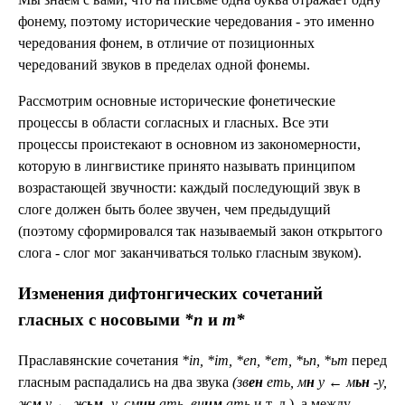
фонему, поэтому исторические чередования - это именно
чередования фонем, в отличие от позиционных
чередований звуков
в пределах одной фонемы.
Рассмотрим основные исторические фонетические
процессы в области согласных и гласных. Все эти
процессы проистекают в основном из закономерности,
которую в лингвистике принято называть принципом
возрастающей звучности: каждый последующий звук в
слоге должен быть более звучен, чем предыдущий
(поэтому сформировался так называемый закон открытого
слога - слог мог заканчиваться только гласным звуком).
Изменения дифтонгических сочетаний
гласных с носовыми
*n
и
m*
Праславянские сочетания
*in, *im, *en, *em, *ьn, *ьm
перед
гласным распадались на два звука
(зв
ен
еть, м
н
у
←
м
ьн
-у,
ж
м
у
←
ж
ьм
-у, см
ин
ать, вн
им
ать
и т. д.), а между