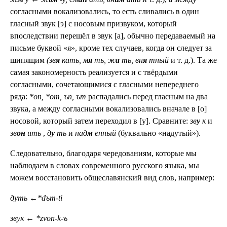
согласными вокализовались, то есть сливались в один
гласный звук [э] с носовым призвуком, который
впоследствии перешёл в звук [а], обычно передаваемый на
письме буквой «я», кроме тех случаев, когда он следует за
шипящим
(зв
я
кать, м
я
ть, ж
а
ть, вн
я
тный
и т. д.). Та же
самая закономерность реализуется и с твёрдыми
согласными, сочетающимися с гласными непереднего
ряда:
*on, *om, ъn, ъm
распадались перед гласным на два
звука, а между согласными вокализовались вначале в [о]
носовой, который затем переходил в [у]. Сравните:
зв
у
к
и
зв
он
ить
,
д
у
ть
и
над
м
енный
(буквально «надутый»).
Следовательно, благодаря чередованиям, которые мы
наблюдаем в словах современного русского языка, мы
можем восстановить общеславянский вид слов, например:
дуть
←
*dъm-ti
звук
←
*zvon-k-ъ