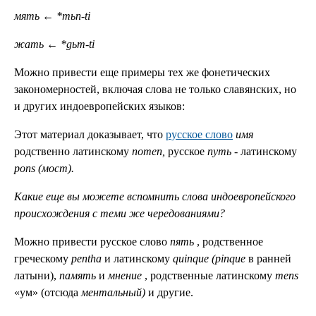
мять
←
*mьn-ti
жать
←
*gьm-ti
Можно привести еще примеры тех же фонетических
закономерностей, включая слова не только славянских, но
и других индоевропейских языков:
Этот материал доказывает, что
русское слово
имя
родственно латинскому
nomen,
русское
путь
- латинскому
pons (мост).
Какие еще вы можете вспомнить слова индоевропейского
происхождения с теми же чередованиями?
Можно привести русское слово
пять
, родственное
греческому
pentha
и латинскому
quinque
(pinque
в ранней
латыни),
память
и
мнение
, родственные латинскому
mens
«ум» (отсюда
ментальный)
и другие.