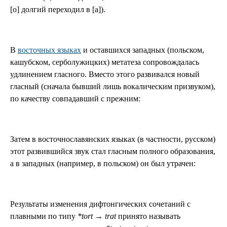
[o] долгий переходил в [a]).
В
восточных языках
и оставшихся западных (польском,
кашубском, серболужицких) метатеза сопровождалась
удлинением гласного. Вместо этого развивался новый
гласный (сначала бывший лишь вокалическим призвуком),
по качеству совпадавший с прежним:
Затем в восточнославянских языках (в частности, русском)
этот развившийся звук стал гласным полного образования,
а в западных (например, в польском) он был утрачен:
Результаты изменения дифтонгических сочетаний с
плавными по типу
*tort
→
trat
принято называть