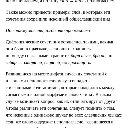
неполногласием, а по типу
*tort
→
torot
- полногласием.
Также можно привести примеры слов, в которых эти
сочетания сохранили исконный общеславянский вид.
По вашему мнению, когда это происходило?
Дифтонгические сочетания оставались такими, какими
они были в праязыке, если они находились
не между согласными, сравните:
б
оро
ться, б
ра
нь,
но
заб
ор
-ъ;
ст
оро
на, ст
ра
на,
но
прост
ор
-ъ.
Развившиеся на месте дифтонгических сочетаний с
плавными неполногласия могут совпадать
с исконными сочетаниями , которые находились между
согласными в одной морфеме
в словах типа . В таком
случае возникает вопрос: как их отличать друг от друга?
Чтобы различать эти сочетания, следует помнить о том,
что исконные одинаково звучат во всех славянских языках;
если же слово содержит неполногласие, развившееся
в