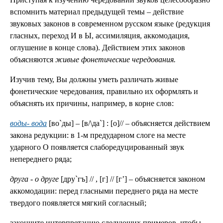
вспомнить материал предыдущей темы – действие
звуковых законов в современном русском языке (редукция
гласных, переход И в Ы, ассимиляция, аккомодация,
оглушение в конце слова). Действием этих законов
объясняются
живые фонетические чередования.
Изучив тему, Вы должны уметь различать живые
фонетические чередования, правильно их оформлять и
объяснять их причины, например, в корне слов:
воды- вода
[во`ды] – [в/\да`] : [о]// – объясняется действием
закона редукции: в 1-м предударном слоге на месте
ударного О появляется слаборедуцированный звук
непереднего ряда;
друга - о друге
[дру`гъ] // , [г] // [г’] – объясняется законом
аккомодации: перед гласными переднего ряда на месте
твердого появляется мягкий согласный;
закончите интерпретацию следующих примеров, чтобы