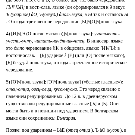
[Ъ]\\[Ы];
в вост.-слав. языке (он сформировался к 9 веку):
Ъ (ударное) àО, Ъ(безуд.) àноль звука,
а
Ы
так и осталось
Ы
. Отсюда: трехчленное чередование [Ы]//[О]//[ноль звука.
4) [И]//[Э (О после мягкого)]//[ноль звука]:
учитывать-
учесть-учту, читать-начётчик-чтец.
В индоевр. языке
это было чередование [i]/, в общеслав. языке: [И]//[Ь]; в
восточнослав. – [Ь] ударное à [Е] (или [О] после мягкого),
[Ь] безуд. à ноль звука, отсюда - трехчленное историческое
чередование.
5) [
О]//[ноль звука]; [Э]//[ноль звука]
(«беглые гласные»):
отец-отца, овец-овца, кусок-куска.
Это черед связано с
падением редуцированных. До 12 в. в древнерусском
существовали редуцированные гласные [Ъ] и [Ь]. Они
могли быть и в позиции под ударением. В болгарском
языке они сохранились:
България.
Позже: под ударением – ЬàЕ (
отец
отца
), Ъ àО (
кусок
), в