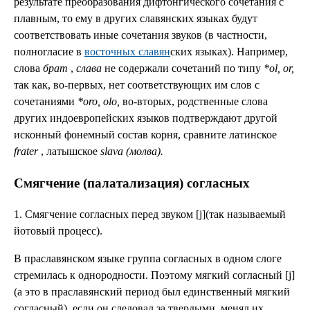
результате преобразования дифтонгического сочетания с
плавным, то ему в других славянских
языках будут
соответствовать иные сочетания звуков (в частности,
полногласие в
восточных славян
ских языках). Например,
слова
брат
,
слава
не содержали сочетаний по типу
*ol, or,
так как, во-первых,
нет соответствующих им слов с
сочетаниями
*oro, olo,
во-вторых, родственные слова
других индоевропейских языков подтверждают другой
исконный фонемный состав корня, сравните латинское
frater
, латышское
slava (молва).
Смягчение (палатализация) согласных
1. Смягчение согласных перед звуком [j](так называемый
йотовый процесс).
В праславянском языке группа согласных в одном слоге
стремилась к однородности. Поэтому мягкий согласный [j]
(а это в праславянский период был единственный мягкий
согласный), если он следовал за твердыми, менял их