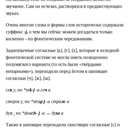
звучание. Сам он исчезал, растворялся в предшествующих
звуках.
Очень многие слова и формы слов исторически содержали
суффикс
-j,
о чем мы сейчас можем догадаться только
косвенно - по фонетическим чередованиям.
Заднеязычные согласные [к], [г], [х], которые в исходной
фонетической системе не могли иметь позиционно
полумягкого варианта (то есть были «твёрдыми
непарными»), переходили перед йотом
в шипящие
согласные [ч], [ж], [ш].
се
к
у,
но
*se
k-j
-a се
ч
а
стере
г
у,
но
*stra
g-j
-a стра
ж
а
ду
х
,
но
*dou
ch- j
-a → ду
ш
а
Также в шипящие переходили свистящие согласные
[с] и