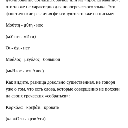
что также не характерно для новогреческого языка. Эти
фонетические различия фиксируются также на письме:
Μούττη - μύτη - нос
(мУтти - мИти)
Όι - όχι - нет
Μυάλος - μεγάλος - большой
(мьЯлос - мэгАлос)
Как видите, разница довольно существенная, не говоря
уже о том, что есть слова, которые совершенно не похожи
на своих греческих «собратьев»:
Καρκόλα - κρεβάτι - кровать
(каркОла - крэвАти)