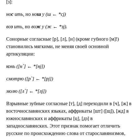
[з]:
но
с
ить,
но
но
ш
у (ш ← *сj)
во
з
ить,
но
во
ж
у (ж
←
*зj).
Сонорные согласные
[р], [л], [н] (кроме губного
[м]!)
становились мягкими, не меняя своей основной
артикуляции:
конь ([н`] ← *[нj])
смотрю ([р`] ← *[рj])
молю ([л`] ← *[лj])
Взрывные зубные согласные
[т], [д] переходили в [ч], [ж] в
восточнославянских языках, аффрикаты [шт] ([щ]), [жд] в
южнославянских и аффрикаты [ц], [дз] в
западнославянских
.
Этот признак помогает отличить
русские по происхождению слова от старославянизмов,