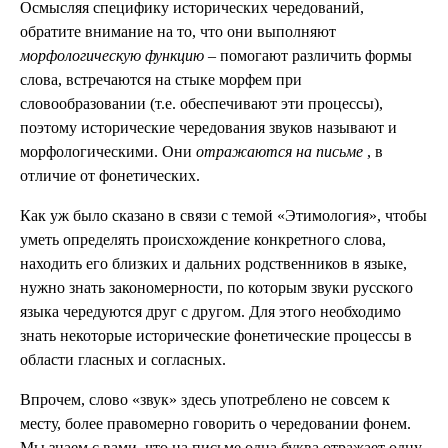
Осмысляя специфику исторических чередований,
обратите внимание на то, что они выполняют
морфологическую функцию
– помогают различить формы
слова, встречаются на стыке морфем при
словообразовании (т.е. обеспечивают эти процессы),
поэтому исторические чередования звуков называют и
морфологическими. Они
отражаются на письме
, в
отличие от фонетических.
Как уж было сказано в связи с темой «Этимология», чтобы
уметь определять происхождение конкретного слова,
находить его близких и дальних родственников в языке,
нужно знать закономерности, по которым звуки русского
языка чередуются друг с другом. Для этого необходимо
знать некоторые исторические фонетические процессы в
области гласных и согласных.
Впрочем, слово «звук» здесь употреблено не совсем к
месту, более правомерно говорить о чередовании фонем.
Мы знаем с вами, что на письме одна буква отражает одну