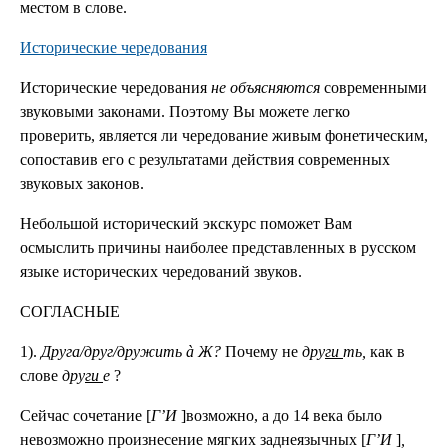
местом в слове.
Исторические чередования
Исторические чередования
не объясняются
современными
звуковыми законами. Поэтому Вы можете легко
проверить, является ли чередование живым фонетическим,
сопоставив его с результатами действия современных
звуковых законов.
Небольшой исторический экскурс поможет Вам
осмыслить причины наиболее представленных в русском
языке исторических чередований звуков.
СОГЛАСНЫЕ
1).
Друга/друг/дружить à Ж?
Почему не
дру
ги
ть,
как в
слове
дру
ги
е
?
Сейчас сочетание [
Г’И
]возможно, а до 14 века было
невозможно произнесение мягких заднеязычных [
Г’И
]
,