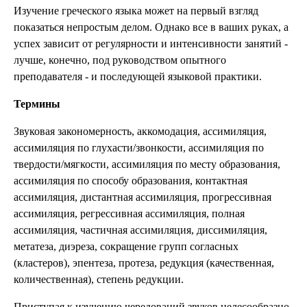
Изучение греческого языка может на первый взгляд
показаться непростым делом. Однако все в ваших руках, а
успех зависит от регулярности и интенсивности занятий -
лучше, конечно, под руководством опытного
преподавателя - и последующей языковой практики.
Термины
Звуковая закономерность, аккомодация, ассимиляция,
ассимиляция по глухасти/звонкости, ассимиляция по
твердости/мягкости, ассимиляция по месту образования,
ассимиляция по способу образования, контактная
ассимиляция, дистантная ассимиляция, прогрессивная
ассимиляция, регрессивная ассимиляция, полная
ассимиляция, частичная ассимиляция, диссимиляция,
метатеза, диэреза, сокращение групп согласных
(кластеров), эпентеза, протеза, редукция (качественная,
количественная), степень редукции.
Приступая к изучению чередований звуков целесообразно