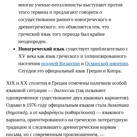
многие ученые-неоэллинисты выступают против
этого термина и предлагают говорить о
сосуществовании раннего новогреческого и
древнегреческого: это объясняется тем, что
греческий язык того периода был крайне
неоднороден.
Новогреческий язык
существует приблизительно с
XV века как язык греческого и эллинизированного
населения
поздней Византии
и
Османской империи
.
Сегодня это официальный язык Греции и Кипра.
XIX и XX столетия в Греции отмечены наличием особой
языковой ситуации —
диглоссии
(так называют
одновременное существование двух языковых вариантов).
Однако в 1976 году официальным языком стала
димо́тика
(δημοτική), а от
кафаре́вусы
(καθαρεύουσα) — языкового
варианта, ориентированного на греческую литературную
традицию и следовавшего древнегреческим нормам
письма, но с современным произношением, —