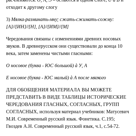
отходит к другому слогу
3)
Мялка-разминать-мну; сжать-сжимать-сожму:
[А]//[ИН]//[Н], [А]//[ИМ]//[М]
Чередования связаны с изменениями древних носовых
звуков. В древнерусском они существовали до конца 10
века, затем заменены чистыми гласными:
О носовое (буква - ЮС большой) à У, А
Е носовое (буква - ЮС малый) à А после мягкого
ДЛЯ ОБОБЩЕНИЯ МАТЕРИАЛА ВЫ МОЖЕТЕ
ПРЕДСТАВИТЬ В ВИДЕ ТАБЛИЦЫ ИСТОРИЧЕСКИЕ
ЧЕРЕДОВАНИЯ ГЛАСНЫХ, СОГЛАСНЫХ, ГРУПП
СОГЛАСНЫХ, используя материал учебников: Матусевич
М.И. Современный русский язык. Фонетика. С.195;
Гвоздев А.Н. Современный русский язык, ч.1, с.54-72.