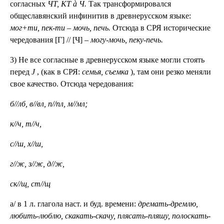
согласных
ЧТ, КТ à Ч.
Так трансформировался
общеславянский инфинитив в древнерусском языке:
мог+ти, пек-ти – мочь, печь.
Отсюда в СРЯ исторические
чередования [Г] // [Ч] –
могу-мочь, пеку-печь.
3) Не все согласные в древнерусском языке могли стоять
перед
J
, (как в СРЯ:
семья, съемка
), там они резко меняли
свое качество. Отсюда чередования:
б//лб, в//вл, п//пл, м//мл;
к//ч, т//ч,
с//ш, х//ш,
г//ж, з//ж, д//ж,
ск//щ, ст//щ
а/ в 1 л. глагола наст. и буд. времени:
дремать-дремлю,
любить-люблю, скакать-скачу, плясать-пляшу, полоскать-