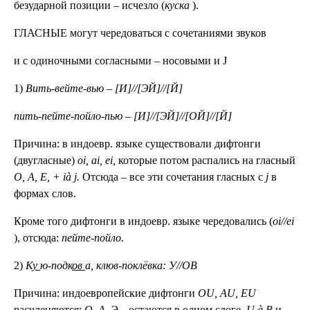
безударной позиции – исчезло (
куска
).
ГЛАСНЫЕ могут чередоваться с сочетаниями звуков
и с одиночными согласными – носовыми и J
1)
Вить-вейте-вью – [И]//[ЭЙ]//[Й]
пить-пейте-пойло-пью – [И]//[ЭЙ]//[ОЙ]//[Й]
Причина: в индоевр. языке существовали дифтонги
(двугласные)
oi, ai, ei,
которые потом распались на гласный
О, А, Е, + ià j.
Отсюда – все эти сочетания гласных с
j
в
формах слов.
Кроме того дифтонги в индоевр. языке чередовались (
oi//ei
), отсюда:
пейте-пойло.
2)
К
у
ю-подк
ов
а, клюв-поклёвка: У//ОВ
Причина: индоевропейские дифтонги
OU, AU, EU
расчленяются:
О, А, Э
– остаются в одном слоге,
U à В
и