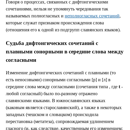
Говоря о процессах, связанных с дифтонгическими
сочетаниями, нельзя не упомянуть чередования так
называемых полногласных и
неполногласных сочетаний
,
которые служат признаком происхождения слова
(отношения его к одной из подгрупп славянских языков).
Судьба дифтонгических сочетаний с
плавными сонорными в середине слова между
согласными
Изменение дифтонгических сочетаний с плавными (то
есть неносовыми) сонорными согласными [р] и [л] в
середине слова между согласными (сочетания типа , где
t
-
любой согласный) былo по-разному отраженo
славянскими языками. В южнославянских языках
(каковым является старославянский), а также в некоторых
западных (чешском и словацком) происходила
перестановка (метатеза), сопровождаемая удлинением
гласного (и, как следствие, качественным его изменением: