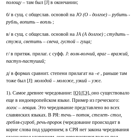
полощу –
там был [J] в окончании;
б/ в сущ. с общеслав. основой на
JO (О - долгое)
–
рубить -
рубль, вопить – вопль
;
в/ в сущ. с общеслав. основой на
JA (А долгое)
;
студить –
стужа, светить – свеча, густой – гуща;
г/ в притяж. прилаг. с суфф.
J: волк-волчий, враг – вражий,
пастух-пастуший;
д/ в формах сравнит. степени прилагат на –
е
, раньше там
тоже был [J]:
молодой – моложе, узкий – уже.
1). Самое древнее чередование: [
О]//[Э],
оно существовало
еще в индоевропейском языке. Пример из греческого:
логос – лекция.
Это чередование представлено во всех
славянских языках. В РЯ:
течь
–
поток, стелет- стол,
гребля-сугроб, речь-пророк
(чередование происходит в
корне слова под ударением; в СРЯ нет закона чередования
гласныхпод ударением, они чередуютсяся только под