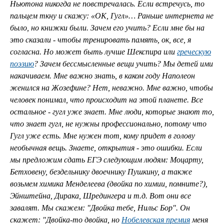
Ньютона никогда не повстречалась. Если встречусь, то
пальцем ткну и скажу: «ОК, Гугл»… Раньше интернета не
было, но книжки были. Зачем его учить? Если мне бы на
это сказали - чтобы тренировать память, ок, все, я
согласна. Но может быть лучше Шекспира или
греческую
поэзию
? Зачем бессмысленные вещи учить? Мы детей ими
накачиваем. Мне важно знать, в каком году Наполеон
женился на Жозефине? Нет, неважно. Мне важно, чтобы
человек понимал, что происходит на этой планете. Все
остальное - гугл уже знает. Мне люди, которые знают то,
что знает гугл, не нужны профессионально, потому что
Гугл уже есть. Мне нужен тот, кому придет в голову
необычная вещь. Знаете, открытия - это ошибки. Если
мы предложим сдать ЕГЭ следующим людям: Моцарту,
Бетховену, бездельнику двоечнику Пушкину, а также
возьмем химика Менделеева (двойка по химии, помните?),
Эйнштейна, Дирака, Шредингера и т.д. Вот они все
завалят. Мы скажем: "Двойка тебе, Нильс Бор". Он
скажет: "Двойка-то двойка, но
Нобелевская премия
меня