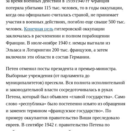
за время военных действий в 19391940 гг Франция
потеряла убитыми 115 тыс. человек, то в годы оккупации,
когда она официально считалась страной, не принимает
участия в военных действиях, погибло еще свыше 500 тыс.
человек.
Конечная цель
гитлеровской оккупации
заключалась в расчленении и полном порабощении
Франции. В июле-ноябре 1940 г. немцы выгнали из
Эльзаса и Лотарингии 200 тыс. французов, а затем
включили эти области в состав Германии.
Петен отменил посты президента и премьер-министра.
Выборные учреждения (от парламента до
муниципалитетов) пресекли. Вся полнота исполнительной
и законодательной власти сосредоточивалась в руках
Петена, который был объявлен «главой государства». Само
слово «республика» было постепенно изъято из обращения
и заменен термином «французское государство». По
примеру оккупантов правительство Виши преследовало
евреев. В сентябре 1942 г. правительство Петена по