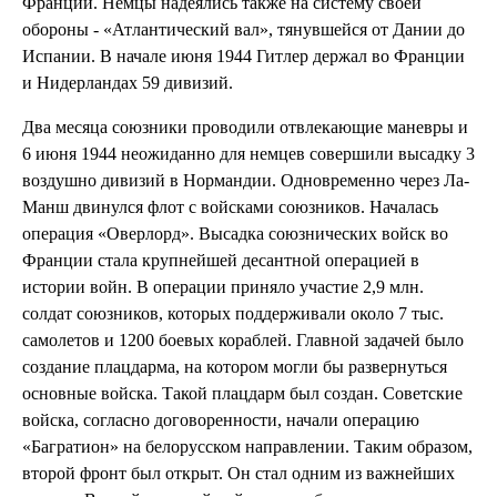
Франции. Немцы надеялись также на систему своей
обороны - «Атлантический вал», тянувшейся от Дании до
Испании. В начале июня 1944 Гитлер держал во Франции
и Нидерландах 59 дивизий.
Два месяца союзники проводили отвлекающие маневры и
6 июня 1944 неожиданно для немцев совершили высадку 3
воздушно дивизий в Нормандии. Одновременно через Ла-
Манш двинулся флот с войсками союзников. Началась
операция «Оверлорд». Высадка союзнических войск во
Франции стала крупнейшей десантной операцией в
истории войн. В операции приняло участие 2,9 млн.
солдат союзников, которых поддерживали около 7 тыс.
самолетов и 1200 боевых кораблей. Главной задачей было
создание плацдарма, на котором могли бы развернуться
основные войска. Такой плацдарм был создан. Советские
войска, согласно договоренности, начали операцию
«Багратион» на белорусском направлении. Таким образом,
второй фронт был открыт. Он стал одним из важнейших