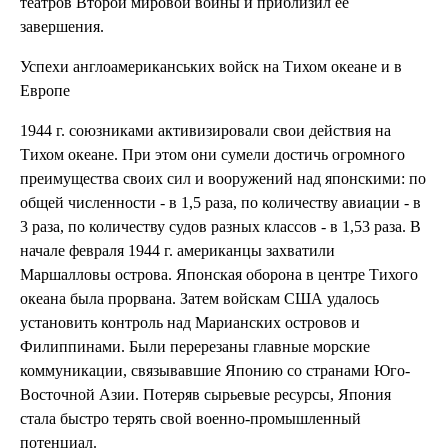
театров Второй мировой войны и приблизил ее
завершения.
Успехи англоамериканських войск на Тихом океане и в
Европе
1944 г. союзниками активизировали свои действия на
Тихом океане. При этом они сумели достичь огромного
преимущества своих сил и вооружений над японскими: по
общей численности - в 1,5 раза, по количеству авиации - в
3 раза, по количеству судов разных классов - в 1,53 раза. В
начале февраля 1944 г. американцы захватили
Маршалловы острова. Японская оборона в центре Тихого
океана была прорвана. Затем войскам США удалось
установить контроль над Марианских островов и
Филиппинами. Были перерезаны главные морские
коммуникации, связывавшие Японию со странами Юго-
Восточной Азии. Потеряв сырьевые ресурсы, Япония
стала быстро терять свой военно-промышленный
потенциал.