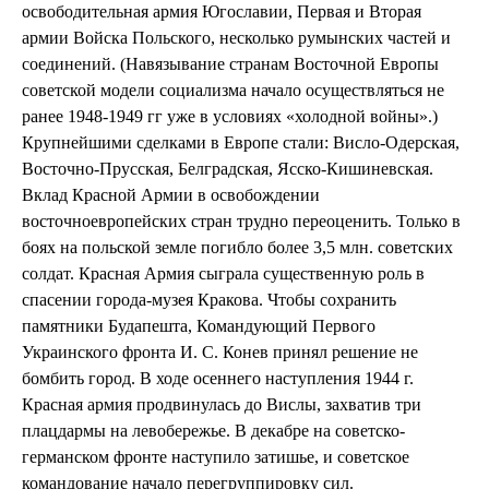
освободительная армия Югославии, Первая и Вторая
армии Войска Польского, несколько румынских частей и
соединений. (Навязывание странам Восточной Европы
советской модели социализма начало осуществляться не
ранее 1948-1949 гг уже в условиях «холодной войны».)
Крупнейшими сделками в Европе стали: Висло-Одерская,
Восточно-Прусская, Белградская, Ясско-Кишиневская.
Вклад Красной Армии в освобождении
восточноевропейских стран трудно переоценить. Только в
боях на польской земле погибло более 3,5 млн. советских
солдат. Красная Армия сыграла существенную роль в
спасении города-музея Кракова. Чтобы сохранить
памятники Будапешта, Командующий Первого
Украинского фронта И. С. Конев принял решение не
бомбить город. В ходе осеннего наступления 1944 г.
Красная армия продвинулась до Вислы, захватив три
плацдармы на левобережье. В декабре на советско-
германском фронте наступило затишье, и советское
командование начало перегруппировку сил.