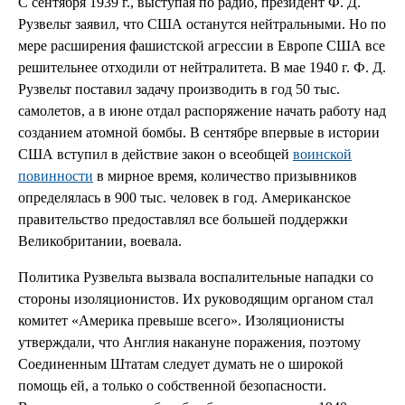
С сентября 1939 г., выступая по радио, президент Ф. Д.
Рузвельт заявил, что США останутся нейтральными. Но по
мере расширения фашистской агрессии в Европе США все
решительнее отходили от нейтралитета. В мае 1940 г. Ф. Д.
Рузвельт поставил задачу производить в год 50 тыс.
самолетов, а в июне отдал распоряжение начать работу над
созданием атомной бомбы. В сентябре впервые в истории
США вступил в действие закон о всеобщей
воинской
повинности
в мирное время, количество призывников
определялась в 900 тыс. человек в год. Американское
правительство предоставлял все большей поддержки
Великобритании, воевала.
Политика Рузвельта вызвала воспалительные нападки со
стороны изоляционистов. Их руководящим органом стал
комитет «Америка превыше всего». Изоляционисты
утверждали, что Англия накануне поражения, поэтому
Соединенным Штатам следует думать не о широкой
помощь ей, а только о собственной безопасности.