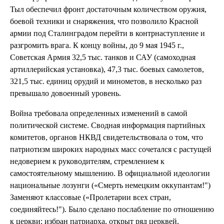
Тыл обеспечил фронт достаточным количеством оружия,
боевой техники и снаряжения, что позволило Красной
армии под Сталинградом перейти в контрнаступление и
разгромить врага. К концу войны, до 9 мая 1945 г.,
Советская Армия 32,5 тыс. танков и САУ (самоходная
артиллерийская установка), 47,3 тыс. боевых самолетов,
321,5 тыс. единиц орудий и минометов, в несколько раз
превышало довоенный уровень.
Война требовала определенных изменений в самой
политической системе. Сводная информация партийных
комитетов, органов НКВД свидетельствовала о том, что
патриотизм широких народных масс сочетался с растущей
недоверием к руководителям, стремлением к
самостоятельному мышлению. В официальной идеологии
национальные лозунги («Смерть немецким оккупантам!")
Заменяют классовые («Пролетарии всех стран,
соединяйтесь!"). Было сделано послабление по отношению
к церкви: избран патриарха, открыт ряд церквей,