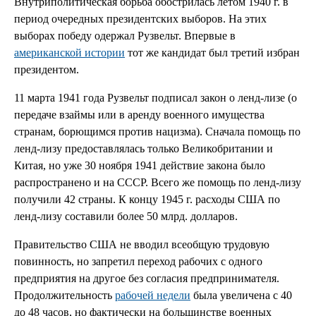
Внутриполитическая борьба обострилась летом 1940 г. в
период очередных президентских выборов. На этих
выборах победу одержал Рузвельт. Впервые в
американской истории
тот же кандидат был третий избран
президентом.
11 марта 1941 года Рузвельт подписал закон о ленд-лизе (о
передаче взаймы или в аренду военного имущества
странам, борющимся против нацизма). Сначала помощь по
ленд-лизу предоставлялась только Великобритании и
Китая, но уже 30 ноября 1941 действие закона было
распространено и на СССР. Всего же помощь по ленд-лизу
получили 42 страны. К концу 1945 г. расходы США по
ленд-лизу составили более 50 млрд. долларов.
Правительство США не вводил всеобщую трудовую
повинность, но запретил переход рабочих с одного
предприятия на другое без согласия предпринимателя.
Продолжительность
рабочей недели
была увеличена с 40
до 48 часов, но фактически на большинстве военных