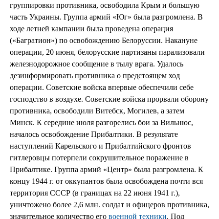
группировки противника, освободила Крым и большую
часть Украины. Группа армий «Юг» была разгромлена. В
ходе летней кампании была проведена операция
(«Багратион») по освобождению Белоруссии. Накануне
операции, 20 июня, белорусские партизаны парализовали
железнодорожное сообщение в тылу врага. Удалось
дезинформировать противника о предстоящем ход
операции. Советские войска впервые обеспечили себе
господство в воздухе. Советские войска прорвали оборону
противника, освободили Витебск, Могилев, а затем
Минск. К середине июля разгорелись бои за Вильнюс,
началось освобождение Прибалтики. В результате
наступлений Карельского и Прибалтийского фронтов
гитлеровцы потерпели сокрушительное поражение в
Прибалтике. Группа армий «Центр» была разгромлена. К
концу 1944 г. от оккупантов была освобождена почти вся
территория СССР (в границах на 22 июня 1941 г.),
уничтожено более 2,6 млн. солдат и офицеров противника,
значительное количество его
военной техники
. Под