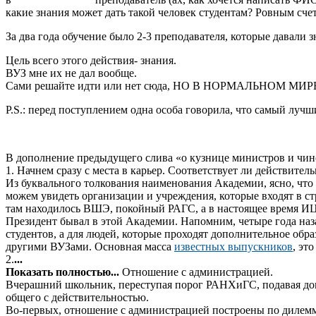
какие знания может дать такой человек студентам? Ровным сч
За два года обучение было 2-3 преподавателя, которые давали з
Цель всего этого действия- знания.
ВУЗ мне их не дал вообще.
Сами решайте идти или нет сюда, НО В НОРМАЛЬНОМ 
P.S.: перед поступлением одна особа говорила, что самый лучш
В дополнение предыдущего слива «о кузнице министров и ч
1. Начнем сразу с места в карьер. Соответствует ли действите
Из буквального толкования наименования Академии, ясно, что
можем увидеть организации и учреждения, которые входят в 
там находилось ВШЭ, покойный РАГС, а в настоящее время ИЦ
Президент бывал в этой Академии. Напомним, четыре года наза
студентов, а для людей, которые проходят дополнительное обра
другими ВУЗами. Основная масса
известных выпускников
, эт
2.
...
Показать полностью...
Отношение с администрацией.
Вчерашний школьник, переступая порог РАНХиГС, подавая док
общего с действительностью.
Во-первых, отношение с администрацией построены по дилемм