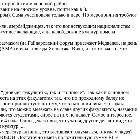
вартирный тип и хороший район.
вание на сносном уровне, почти как в 8.
ром). Сама участвовала только в паре. Но мероприятия требуют
 армян, азербайджанцев, так что воинствующим националистам
гут все желающие, а на калейдоскопе культур номера
 размахом (на Гайдаровский форум приезжает Медведев, на день
МА) вручала звезда Холостяка Вика, и это только то, что
“дновые” факультеты, так и “топовые”. Так как в основном
ста на этих факультетах так, что по проходному баллу не
з они пришли тупо потому, что в названии вуза есть фраза
и, что можно выезжать на славе других факультетов, названии
ются студентами, спрос на них не падает. Самое интересное,
 4 года. Одни делают вид что учатся, другие делают вид что
 культур,
...
ь чересчур активна, это заставляет задуматься, откуда у людей
й ЛЮБОЙ. Достаточно иметь положительную сумму ЕГЭ