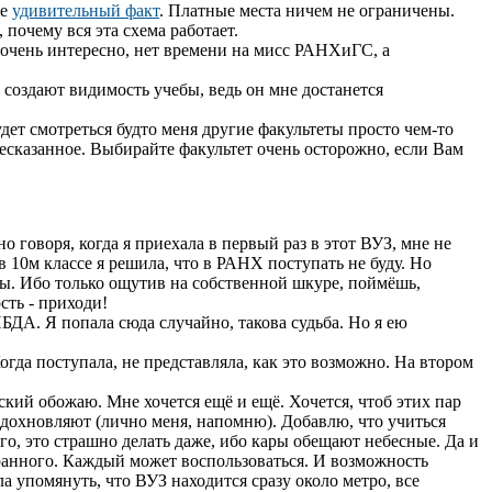
ще
удивительный факт
. Платные места ничем не ограничены.
 почему вся эта схема работает.
, очень интересно, нет времени на мисс РАНХиГС, а
о создают видимость учебы, ведь он мне достанется
удет смотреться будто меня другие факультеты просто чем-то
есказанное. Выбирайте факультет очень осторожно, если Вам
 говоря, когда я приехала в первый раз в этот ВУЗ, мне не
 10м классе я решила, что в РАНХ поступать не буду. Но
езны. Ибо только ощутив на собственной шкуре, поймёшь,
сть - приходи!
БДА. Я попала сюда случайно, такова судьба. Но я ею
гда поступала, не представляла, как это возможно. На втором
йский обожаю. Мне хочется ещё и ещё. Хочется, чтоб этих пар
вдохновляют (лично меня, напомню). Добавлю, что учиться
ого, это страшно делать даже, ибо кары обещают небесные. Да и
транного. Каждый может воспользоваться. И возможность
а упомянуть, что ВУЗ находится сразу около метро, все