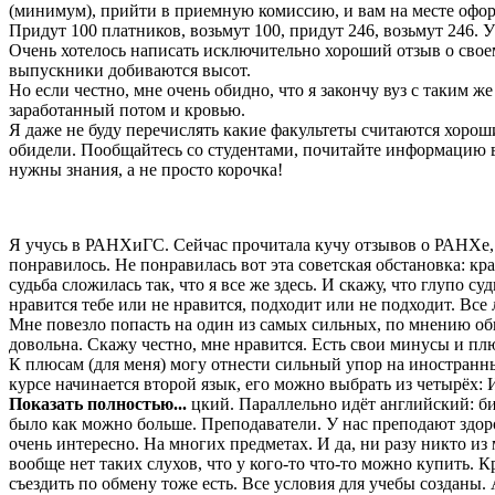
(минимум), прийти в приемную комиссию, и вам на месте офор
Придут 100 платников, возьмут 100, придут 246, возьмут 246. У
Очень хотелось написать исключительно хороший отзыв о своем 
выпускники добиваются высот.
Но если честно, мне очень обидно, что я закончу вуз с таким ж
заработанный потом и кровью.
Я даже не буду перечислять какие факультеты считаются хороши
обидели. Пообщайтесь со студентами, почитайте информацию в
нужны знания, а не просто корочка!
Я учусь в РАНХиГС. Сейчас прочитала кучу отзывов о РАНХе, те
понравилось. Не понравилась вот эта советская обстановка: кр
судьба сложилась так, что я все же здесь. И скажу, что глупо 
нравится тебе или не нравится, подходит или не подходит. Все
Мне повезло попасть на один из самых сильных, по мнению общ
довольна. Скажу честно, мне нравится. Есть свои минусы и пл
К плюсам (для меня) могу отнести сильный упор на иностранные
курсе начинается второй язык, его можно выбрать из четырёх:
Показать полностью...
цкий. Параллельно идёт английский: биз
было как можно больше. Преподаватели. У нас преподают здоро
очень интересно. На многих предметах. И да, ни разу никто из
вообще нет таких слухов, что у кого-то что-то можно купить.
съездить по обмену тоже есть. Все условия для учебы созданы.