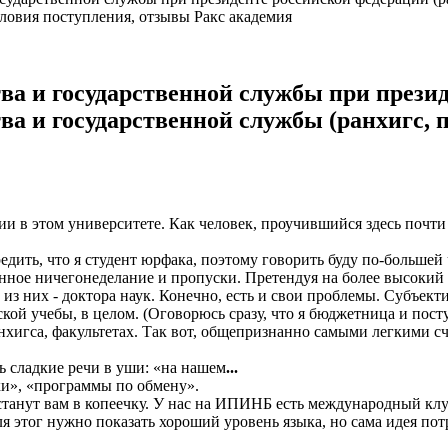
словия поступления, отзывы Ракс академия
ва и государственной службы при презид
ва и государственной службы (ранхигс, 
ении в этом университете. Как человек, проучившийся здесь почт
едить, что я студент юрфака, поэтому говорить буду по-большей 
енное ничегонеделание и пропуски. Претендуя на более высокий 
из них - доктора наук. Конечно, есть и свои проблемы. Субъек
тской учебы, в целом. (Оговорюсь сразу, что я бюджетница и пос
анхигса, факультетах. Так вот, общепризнанно самыми легкими 
ть сладкие речи в уши: «на нашем
...
ки», «программы по обмену».
станут вам в копеечку. У нас на ИПИНБ есть международный клуб,
я этог нужно показать хороший уровень языка, но сама идея пот