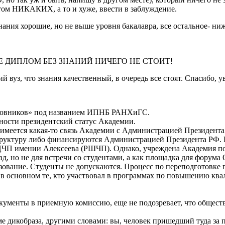
етом НИКАКИХ, а то и хуже, ввести в заблуждение.
нания хорошие, но не выше уровня бакалавра, все остальное- ниж
МИРЕ ДИПЛОМ БЕЗ ЗНАНИЙ НИЧЕГО НЕ СТОИТ!
ий вуз, что знания качественный, в очередь все стоят. Спасибо,
иновников» под названием ИПНБ РАНХиГС.
льности президентский статус Академии.
 имеется какая-то связь Академии с Администрацией Президент
структуру либо финансируются Администрацией Президента РФ.
ЧП имении Алексеева (РШЧП). Однако, учреждена Академия по 
д, но не для встречи со студентами, а как площадка для форум
зование. Студенты не допускаются. Процесс по переподготовке г
о в основном те, кто участвовал в программах по повышению кв
ументы в приемную комиссию, еще не подозревает, что обществ
е дикобраза, другими словами: вы, человек пришедший туда з