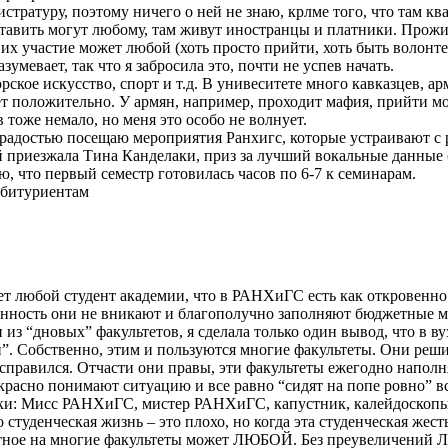
истратуру, поэтому ничего о ней не знаю, крлме того, что там к
доставить могут любому, там живут иностранцы и платники. Прожи
их участие может любой (хоть просто прийти, хоть быть волонте
умевает, так что я забросила это, почти не успев начать.
орское искусство, спорт и т.д. В унивеситете много кавказцев,
т положительно. У армян, например, проходит мафия, прийти мо
тоже немало, но меня это особо не волнует.
с радостью посещаю мероприятия Ранхигс, которые устраивают с
приезжала Тина Канделаки, приз за лучший вокальные данные (А
ю, что первый семестр готовилась часов по 6-7 к семинарам.
абитуриентам
т любой студент академии, что в РАНХиГС есть как откровенно 
обенность они не вникают и благополучно заполняют бюджетные ме
 из “дновых” факультетов, я сделала только один вывод, что в ву
”. Собственно, этим и пользуются многие факультеты. Они решил
справился. Отчасти они правы, эти факультеты ежегодно наполня
расно понимают ситуацию и все равно “сидят на попе ровно” все
дники: Мисс РАНХиГС, мистер РАНХиГС, капустник, калейдоскопы
 студенческая жизнь – это плохо, но когда эта студенческая жест
платное на многие факультеты может ЛЮБОЙ. Без преувеличени