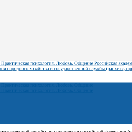
Российская академ
мия народного хозяйства и государственной службы (ранхигс, пр
осударственной службы при президенте российской федерации (ра