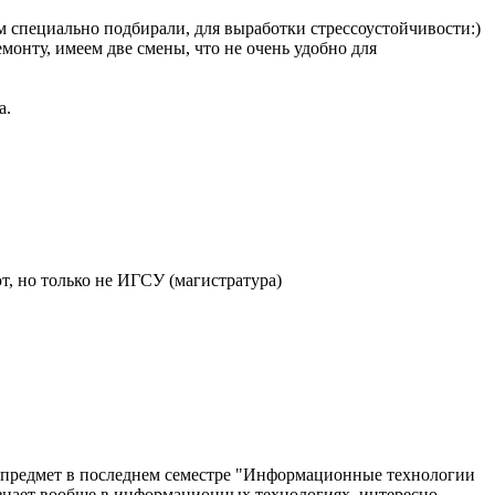
ам специально подбирали, для выработки стрессоустойчивости:)
емонту, имеем две смены, что не очень удобно для
а.
т, но только не ИГСУ (магистратура)
л предмет в последнем семестре "Информационные технологии
е знает вообще в информационных технологиях, интересно,