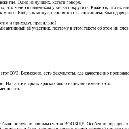
щежитие. Одно из лучших, кстати говоря.
их, что хочется пальчиком у виска покрутить. Кажется, что их н
ак много. Ещё, как минус, непонятки с расписанием. Благодаря р
 этим и приходят, правильно?
мый активный её участник, поэтому в этом тексте об этом ни слов
этот ВУЗ. Возможно, есть факультеты, где качественно преподаю
ю. На сайте в ярких красках было написано именно это.
менно это.
ий не было получено ровным счетов ВООБЩЕ. Особенно порадова
О, но так уж и быть, напишу в другом месте), который ничего н