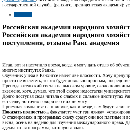
государственной службы (ранхигс, президентская академия): у
Здоровье
Российская академия народного хозяйст
Российская академия народного хозяйст
поступления, отзывы Ракс академия
Итак, вот и наступило время, когда я могу дать отзыв об обуч
многих институтах Ранха.
Обучение: учеба в Ранхигсе имеет две плоскости. Хочу предупр
просто не вылететь, то это будет довольно простым, посредств
Преподавательский состав на высоком уровне, около половины 
экзамене, хотя, думаю, что этой скорее недостатки университе
Долго поступая сюда читала о слабых и сильные институтах Р
есть еще, но точно говорить о них не могу.
Приемная компания: на приемке, как и везде, вам будут залива
Показать полностью...
факультете учат три языка», «стажиров
О стажировках и программах скажу сразу: они все платные и в
весна, осень на неделю для изучения международного права. Дл
адеквантная программа, которую я знаю.