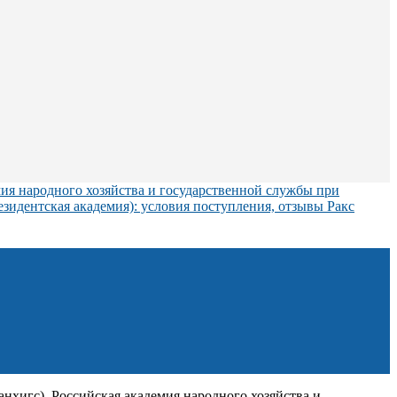
ия народного хозяйства и государственной службы при
езидентская академия): условия поступления, отзывы Ракс
нхигс). Российская академия народного хозяйства и