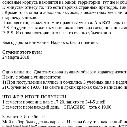
основные корпуса находятся на одной территории, тут же и об
К минусам отнесу то, что есть парочка странных преподов. Так
. Кроме того, оплата довольно высокая, а бюджетных мест не т
старшекурсников.
Подводя итог, скажу, что мне нравится учится. А в ВУЗ ведь за
P. S. Студенческая жизнь у нас также очень развита, но я не са
P. P. S. И снова повторю, что все это очень субъективно.
Благодарю за внимание. Надеюсь, было полезно.
Студент этого вуза:
24 марта 2018
Одно название. Два этих слова лучшим образом характеризуют 
Начну с обмана университета:
1) При поступлении клялись и божились 3 учебных дня в недел
2) Обучение с 19.00. На сайте в ярких красках было написано и
ЧТО ЖЕ В ИТОГЕ ПОЛУЧИЛИ:
1 семестр: половина пар с 17.20, занято то 3-4-5 дней.
3 семестр: пары каждый день, "СПАСИБО" хоть с 19.00.
Заманить? И не более.
Мой выбор был сделан- карьера. И слава богу, так как знан
в *************" преподаватель (ах, как хочется написать ФИ