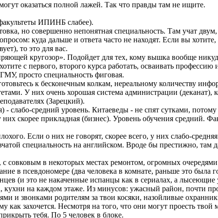
могут оказаться полной лажей. Так что правды там не ищите.
 факультеты ИПИНБ слабее).
овка, но совершенно непонятная специальность. Там учат двум, 
опросом: куда дальше и ответа часто не находят. Если вы хотите
ет), то это для вас.
ющей кругозор». Подойдет для тех, кому вышка вообще никуда 
тите с первого, второго курса работать, осваивать профессию и
х ГМУ, просто специальность фиговая.
готовьтесь к бесконечным колкам, нереальному количеству инфо
тами. У них очень хорошая система администрации (деканат), ко
еподавателях (Зарецкий).
) - слабо-средний уровень. Китаеведы - не спят сутками, потому
 них скорее прикладная (бизнес). Уровень обучения средний. Фак
хого. Если о них не говорят, скорее всего, у них слабо-средняя
вчатой специальность на английском. Вроде бы престижно, там д
 с совковым в некоторых местах ремонтом, огромных очередями в
ние в псевдономере (два человека в комнате, раньше это была г
нцев (и это не накаченные испанцы как в сериалах, а лысеющие
, кухни на каждом этаже. Из минусов: ужасный район, почти пр
ми и звонками родителям за твои косяки, назойливые охранники,
у как захочется. Несмотря на того, что они могут проесть твой
прикрыть тебя. По 5 человек в блоке.