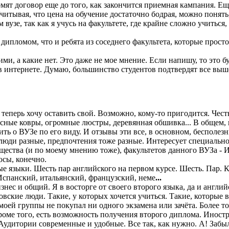
мят договор еще до того, как закончится приемная кампания. Е
читывая, что цена на обучение достаточно бодрая, можно понять,
вузе, так как я учусь на факультете, где крайне сложно учиться
е дипломом, что и ребята из соседнего факультета, которые прост
ми, а какие нет. Это даже не мое мнение. Если напишу, то это б
 интернете. Думаю, большинство студентов подтвердят все выш
перь хочу оставить свой. Возможно, кому-то пригодится. Честно
асные ковры, огромные люстры, деревянная обшивка... В общем, в
судить о ВУЗе по его виду. И отзывы эти все, в основном, беспол
 люди разные, предпочтения тоже разные. Интересует специально
ества (и по моему мнению тоже), факультетов данного ВУЗа - И
юсы, конечно.
 языки. Шесть пар английского на первом курсе. Шесть. Пар. Ко
 Испанский, итальянский, французский, неме
...
нес и общий. Я в восторге от своего второго языка, да и англи
вские люди. Такие, у которых хочется учиться. Такие, которые 
 моей группы не покупал ни одного экзамена или зачёта. Более т
 Кроме того, есть возможность получения второго диплома. Инос
 Аудитории современные и удобные. Все так, как нужно. А! Забыл