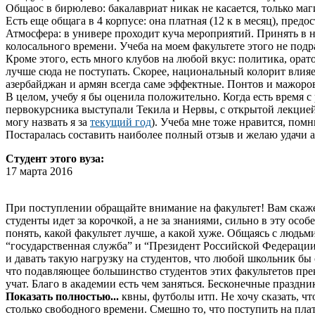
Общаос в бирюлево: бакалавриат никак не касается, только маг
Есть еще общага в 4 корпусе: она платная (12 к в месяц), пре
Атмосфера: в универе проходит куча мероприятий. Принять в н
колосального времени. Учеба на моем факультете этого не подраз
Кроме этого, есть много клубов на любой вкус: политика, орат
лучше сюда не поступать. Скорее, национальный колорит влияе
азербайджан и армян всегда саме эффектные. Понтов и мажоров 
В целом, учебу я бы оценила положительно. Когда есть время 
первокурсника выступали Текила и Нервы, с открытой лекцией 
могу назвать я за
текущий год
). Учеба мне тоже нравится, помн
Постаралась составить наиболее полный отзыв и желаю удачи 
Студент этого вуза:
17 марта 2016
При поступлении обращайте внимание на факультет! Вам скаже
студенты идет за корочкой, а не за знаниями, сильно в эту ос
понять, какой факультет лучше, а какой хуже. Общаясь с людьми
“государственная служба” и “Президент Российской Федерации
и давать такую нагрузку на студентов, что любой школьник бы 
что подавляющее большинство студентов этих факультетов прек
учат. Благо в академии есть чем заняться. Бесконечные праз
Показать полностью...
квны, футболы итп. Не хочу сказать, что
столько свободного времени. Смешно то, что поступить на 