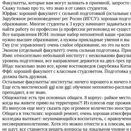
Факультеты, которые вам могут заливать в приемной, запросто 
Скажу только про то, что знаю я от самих студентов.
Юрфак: хороший факультет с сильной подготовкой (остальные
Зарубежное регионоведение/ рег Росии (ИГСУ): хорошая подгот
образование. Многие студенты к 3 курсу начинают задаваться в
найти работу по профессии (а профессии регионовед не существу
Все направления ИОН: полные набор непонятной каши «расширя
нужно высшее образование, а нужны прикладные умения и вы хо
Гму (гос управление): очень слабое образование, но это на все
Эконом (отдельный факультет): очень сильная подготовка. При
Имм: относительно небольшой институт с несколькими факульте
уровень подготовки, все направление держится на двух-трех пр
Ибда: насколько знаю все, кроме востоковедов (зарубежка Китая
Ффб: хороший факультет с классным студсоветом. Подготовка у
должна быть дружная.
Остальные факультеты/ институты: ничего хорошего и ничего пло
Еще есть мистический ggl или ggi: обучение непонятно-расплы
преподают, я не знаю.
Общежития: есть три основных общаги. 8 корпус- райкое место,
когда вы живете прямо на территории?! Из плюсов еще прожива
Из минусов еще могу сказать про огромное количество иностра
Общага в текстилях: хороший ремонт, очень хорошая атмосфера
колледжа вытекает: неунимающийся воспитатель, с нравоучения
несовершеннолетними. Хотя это можно отнести и к плюсам, ком
не идут, все стараются решить вопросы на локальном уровне и 