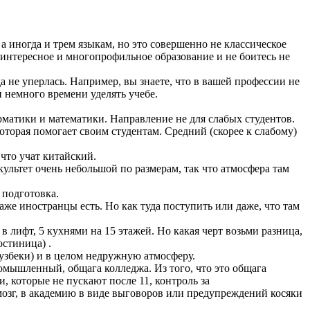
а иногда и трем языкам, но это совершенно не классическое
, интересное и многопрофильное образование и не боитесь не
не уперлась. Например, вы знаете, что в вашей профессии не
 немного времени уделять учебе.
рматики и математики. Направление не для слабых студентов.
торая помогает своим студентам. Средний (скорее к слабому)
 что учат китайский.
ультет очень небольшой по размерам, так что атмосфера там
 подготовка.
аже иностранцы есть. Но как туда поступить или даже, что там
 лифт, 5 кухнями на 15 этажей. Но какая черт возьми разница,
остиница) .
 узбеки) и в целом недружную атмосферу.
омышленный, общага колледжа. Из того, что это общага
 которые не пускают после 11, контроль за
 мозг, в академию в виде выговоров или предупреждений косяки