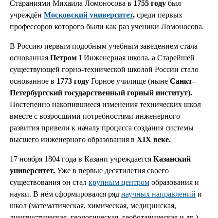
Стараниями Михаила Ломоносова в
1755 году
был
учреждён
Московский университет
,
среди первых
профессоров которого были как раз ученики Ломоносова.
В Россию первым подобным учебным заведением стала
основанная
Петром I
Инженерная школа, а Старейшей
существующей горно-технической школой России стало
основанное в
1773 году
Горное училище (ныне
Санкт-
Петербургский государственный горный институт).
Постепенно накопившиеся изменения технических школ
вместе с возросшими потребностями инженерного
развития привели к началу процесса создания системы
высшего инженерного образования в
XIX веке.
17 ноября 1804 года в Казани учреждается
Казанский
университет.
Уже в первые десятилетия своего
существования он стал
крупным центром
образования и
науки. В нём сформировался ряд
научных направлений
и
школ (математическая, химическая, медицинская,
лингвистическая, геологическая, геоботаническая и др.).