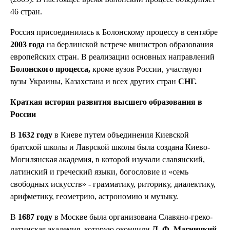
46 стран.
Россия присоединилась к Болонскому процессу в сентябре
2003 года
на берлинской встрече министров образования
европейских стран. В реализации основных направлений
Болонского процесса,
кроме вузов России, участвуют
вузы Украины, Казахстана и всех других стран
СНГ.
Краткая история развития высшего образования в
России
В
1632 году
в Киеве путем объединения Киевской
братской школы и Лаврской школы была создана Киево-
Могилянская академия, в которой изучали славянский,
латинский и греческий языки, богословие и «семь
свободных искусств» - грамматику, риторику, диалектику,
арифметику, геометрию, астрономию и музыку.
В
1687 году
в Москве была организована Славяно-греко-
латинская академия, которую окончили
Л. Ф. Магницкий,