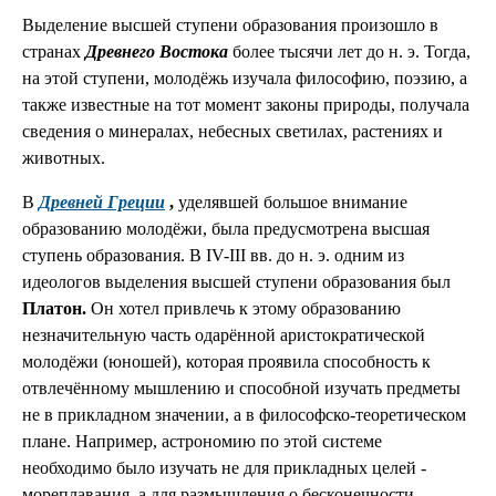
Выделение высшей ступени образования произошло в
странах
Древнего Востока
более тысячи лет до н. э. Тогда,
на этой ступени, молодёжь изучала философию, поэзию, а
также известные на тот момент законы природы, получала
сведения о минералах, небесных светилах, растениях и
животных.
В
Древней Греции
,
уделявшей большое внимание
образованию молодёжи, была предусмотрена высшая
ступень образования. В IV-III вв. до н. э. одним из
идеологов выделения высшей ступени образования был
Платон.
Он хотел привлечь к этому образованию
незначительную часть одарённой аристократической
молодёжи (юношей), которая проявила способность к
отвлечённому мышлению и способной изучать предметы
не в прикладном значении, а в философско-теоретическом
плане. Например, астрономию по этой системе
необходимо было изучать не для прикладных целей -
мореплавания, а для размышления о бесконечности