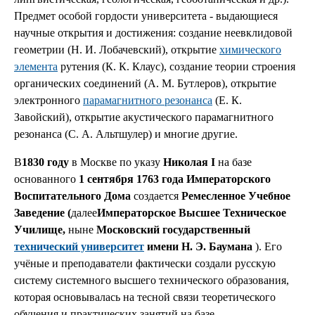
Предмет особой гордости университета - выдающиеся
научные открытия и достижения: создание неевклидовой
геометрии (Н. И. Лобачевский), открытие
химического
элемента
рутения (К. К. Клаус), создание теории строения
органических соединений (А. М. Бутлеров), открытие
электронного
парамагнитного резонанса
(Е. К.
Завойский), открытие акустического парамагнитного
резонанса (С. А. Альтшулер) и многие другие.
В
1830 году
в Москве по указу
Николая I
на базе
основанного
1 сентября 1763 года Императорского
Воспитательного Дома
создается
Ремесленное Учебное
Заведение (
далее
Императорское Высшее Техническое
Училище,
ныне
Московский государственный
технический университет
имени Н. Э. Баумана
). Его
учёные и преподаватели фактически создали русскую
систему системного высшего технического образования,
которая основывалась на тесной связи теоретического
обучения и практических занятий на базе