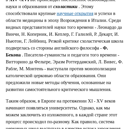
науки и образования от
схоластики
. Этому
способствовали крупные
научные открытия
и успехи в
области медицины в эпоху Возрождения в Италии. Среди
видных представителей науки того времени - Леонардо да
Винчи, Н. Коперник, И. Кеплер, Г. Галилей, Р. Декарт, И.
Ньютон, Г. Лейбниц. Резкой критике схоластическая школа
подверглась со стороны английского философа -
Ф.
Бекона
. Писатели-гуманисты и педагоги того времени -
Витторино да Фельтре, Эразм Роттердамский, Л. Вивес, Ф.
Рабле, М. Монтень - выступали против монополизации
католической церковью области образования. Они
предложили новые методы обучения, основанные на
развитии самостоятельного критического мышления.
Таким образом, в Европе на протяжении XI - XV веков
начинают появляться университеты. Однако, как мы
можем заключить из изложенного, в каждой стране этот
процесс происходил по-разному. Как правило, система
церковных школ выступала в качестве истока зарождения