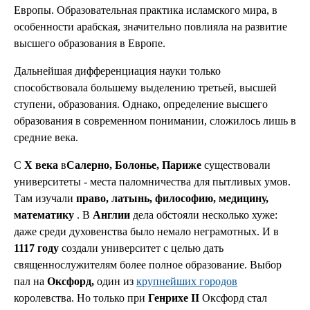
Европы. Образовательная практика исламского мира, в
особенности арабская, значительно повлияла на развитие
высшего образования в Европе.
Дальнейшая дифференциация науки только
способствовала большему выделению третьей, высшей
ступени, образования. Однако, определение высшего
образования в современном понимании, сложилось лишь в
средние века.
С
X века
в
Салерно, Болонье, Париже
существовали
университеты - места паломничества для пытливых умов.
Там изучали
право, латынь, философию, медицину,
математику
. В
Англии
дела обстояли несколько хуже:
даже среди духовенства было немало неграмотных. И в
1117 году
создали университет с целью дать
священнослужителям более полное образование. Выбор
пал на
Оксфорд,
один из
крупнейших городов
королевства. Но только при
Генрихе II
Оксфорд стал