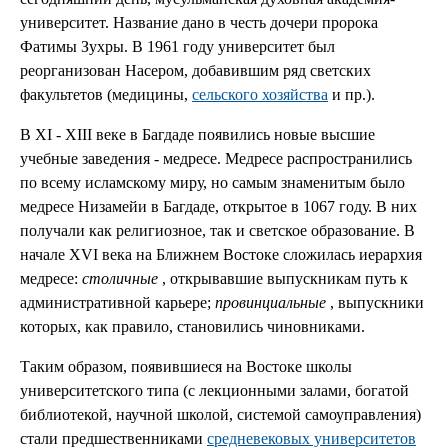
университет. Название дано в честь дочери пророка
Фатимы Зухры. В 1961 году университет был
реорганизован Насером, добавившим ряд светских
факультетов (медицины,
сельского хозяйства
и пр.).
В XI - XIII веке в Багдаде появились новые высшие
учебные заведения - медресе. Медресе распространились
по всему исламскому миру, но самым знаменитым было
медресе Низамейи в Багдаде, открытое в 1067 году. В них
получали как религиозное, так и светское образование. В
начале XVI века на Ближнем Востоке сложилась иерархия
медресе:
столичные
, открывавшие выпускникам путь к
административной карьере;
провинциальные
, выпускники
которых, как правило, становились чиновниками.
Таким образом, появившиеся на Востоке школы
университетского типа (с лекционными залами, богатой
библиотекой, научной школой, системой самоуправления)
стали предшественниками
средневековых университетов