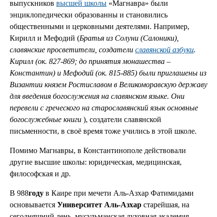
выпускников
высшей школы
«Магнавра» были
энциклопедически образованны и становились
общественными и церковными деятелями. Например,
Кирилл и Мефодий (
Братья из Солуни (Салоники),
славянские просветители, создатели
славянской азбуки
.
Кирилл (ок. 827-869; до принятия монашества –
Константин) и Мефодий (ок. 815-885) были приглашены из
Византии князем Ростиславом в Великоморавскую державу
для введения богослужения на славянском языке. Они
перевели с греческого на старославянский язык основные
богослужебные книги
), создатели славянской
письменности, в своё время тоже учились в этой школе.
Помимо Магнавры, в Константинополе действовали
другие высшие школы: юридическая, медицинская,
философская и др.
В 988
году
в Каире при мечети Аль-Азхар Фатимидами
основывается
Университет Аль-Азхар
старейшая, на
сегодняшний день, мусульманская духовная академия-