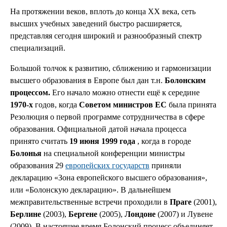
На протяжении веков, вплоть до конца XX века, сеть
высших учебных заведений быстро расширяется,
представляя сегодня широкий и разнообразный спектр
специализаций.
Большой толчок к развитию, сближению и гармонизации
высшего образования в Европе был дан т.н.
Болонским
процессом.
Его начало можно отнести ещё к середине
1970-х
годов, когда
Советом министров ЕС
была принята
Резолюция о первой программе сотрудничества в сфере
образования. Официальной датой начала процесса
принято считать
19 июня 1999 года
, когда в городе
Болонья
на специальной конференции министры
образования 29
европейских государств
приняли
декларацию «Зона европейского высшего образования»,
или «Болонскую декларацию». В дальнейшем
межправительственные встречи проходили в
Праге
(2001),
Берлине
(2003),
Бергене
(2005),
Лондоне
(2007) и Лувене
(2009). В настоящее время Болонский процесс объединяет