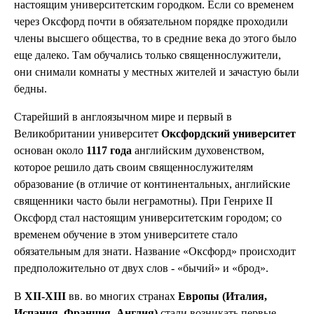
настоящим университетским городком. Если со временем
через Оксфорд почти в обязательном порядке проходили
члены высшего общества, то в средние века до этого было
еще далеко. Там обучались только священнослужители,
они снимали комнаты у местных жителей и зачастую были
бедны.
Старейший в англоязычном мире и первый в
Великобритании университет
Оксфордский университет
основан около
1117 года
английским духовенством,
которое решило дать своим священнослужителям
образование (в отличие от континентальных, английские
священники часто были неграмотны). При Генрихе II
Оксфорд стал настоящим университетским городом; со
временем обучение в этом университете стало
обязательным для знати. Название «Оксфорд» происходит
предположительно от двух слов - «бычий» и «брод».
В
XII-XIII
вв. во многих странах
Европы (Италия,
Испания, Франция, Англия)
стали возникать первые