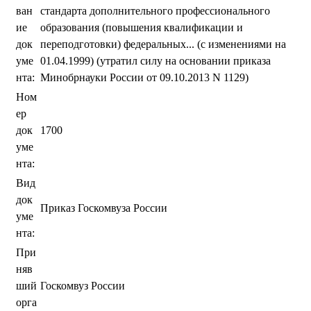
ван
стандарта дополнительного профессионального
ие
образования (повышения квалификации и
док
переподготовки) федеральных... (с изменениями на
уме
01.04.1999) (утратил силу на основании приказа
нта:
Минобрнауки России от 09.10.2013 N 1129)
Ном
ер
док
1700
уме
нта:
Вид
док
Приказ Госкомвуза России
уме
нта:
При
няв
ший
Госкомвуз России
орга