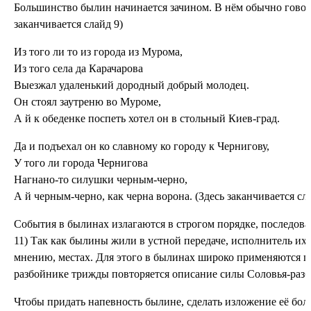
Большинство былин начинается зачином. В нём обычно говорит
заканчивается слайд 9)
Из того ли то из города из Мурома,
Из того села да Карачарова
Выезжал удаленький дородный добрый молодец.
Он стоял заутреню во Муроме,
А й к обеденке поспеть хотел он в стольный Киев-град.
Да и подъехал он ко славному ко городу к Чернигову,
У того ли города Чернигова
Нагнано-то силушки черным-черно,
А й черным-черно, как черна ворона. (Здесь заканчивается сл
События в былинах излагаются в строгом порядке, последоват
11) Так как былины жили в устной передаче, исполнитель их
мнению, местах. Для этого в былинах широко применяются п
разбойнике трижды повторяется описание силы Соловья-разбо
Чтобы придать напевность былине, сделать изложение её бо