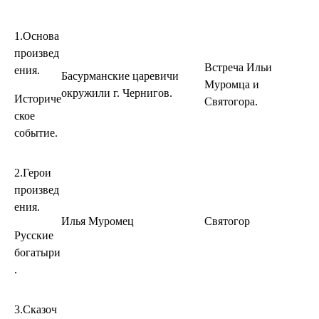
1.Основа
произвед
Встреча Ильи
ения.
Басурманские царевичи
Муромца и
окружили г. Чернигов.
Историче
Святогора.
ское
событие.
2.Герои
произвед
ения.
Илья Муромец
Святогор
Русские
богатыри
.
3.Сказоч