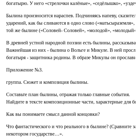
богатырю. У него «стрелочки калёные», «седёлышко», «уздечки
Былина произносится нараспев. Подчиняясь напеву, сказитель
ударений, как бы сливаются в одно слово («матьсыраземля», 
той же былине («Соловей- Соловей», «молодой», «молодый», 
В древней устной народной поэзии есть былины, рассказыва
Важнейшая из них - былина о Вольге и Микуле. В ней просла
богатыря - защитника родины. В образе Микулы он прославил
Приложение №3.
группа. Сюжет и композиция былины.
Составьте план былины, отражая только главные события.
Найдите в тексте композиционные части, характерные для был
Как вы понимаете смысл данной концовки?
Что фантастического и что реального в былине? (Сравните з
некотором государстве…».