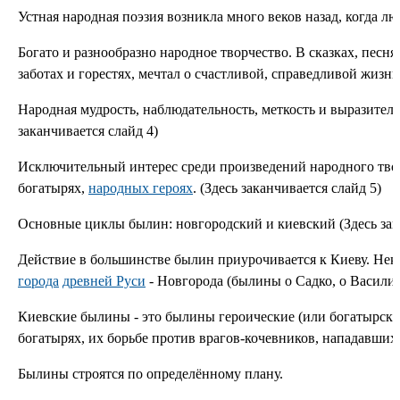
Устная народная поэзия возникла много веков назад, когда люд
Богато и разнообразно народное творчество. В сказках, песня
заботах и горестях, мечтал о счастливой, справедливой жизни.
Народная мудрость, наблюдательность, меткость и выразитель
заканчивается слайд 4)
Исключительный интерес среди произведений народного твор
богатырях,
народных героях
. (Здесь заканчивается слайд 5)
Основные циклы былин: новгородский и киевский (Здесь зака
Действие в большинстве былин приурочивается к Киеву. Нек
города
древней Руси
- Новгорода (былины о Садко, о Василии 
Киевские былины - это былины героические (или богатырски
богатырях, их борьбе против врагов-кочевников, нападавших н
Былины строятся по определённому плану.