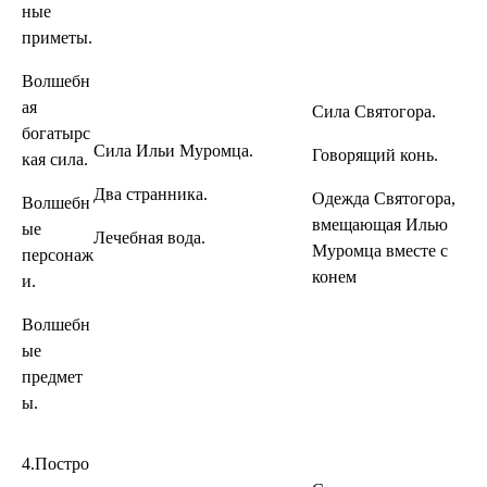
ные
приметы.
Волшебн
ая
Сила Святогора.
богатырс
Сила Ильи Муромца.
Говорящий конь.
кая сила.
Два странника.
Одежда Святогора,
Волшебн
вмещающая Илью
ые
Лечебная вода.
Муромца вместе с
персонаж
конем
и.
Волшебн
ые
предмет
ы.
4.Постро