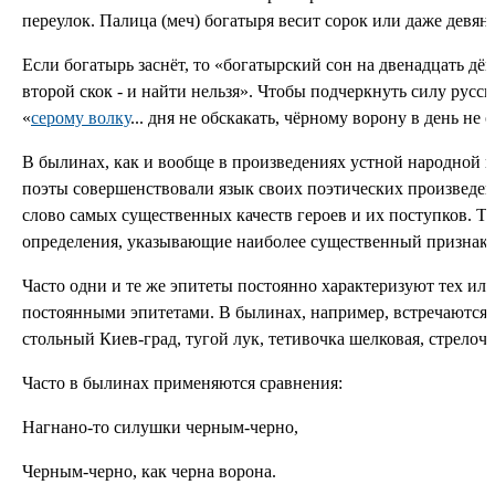
переулок. Палица (меч) богатыря весит сорок или даже девяно
Если богатырь заснёт, то «богатырский сон на двенадцать дён»
второй скок - и найти нельзя». Чтобы подчеркнуть силу русс
«
серому волку
... дня не обскакать, чёрному ворону в день не 
В былинах, как и вообще в произведениях устной народной п
поэты совершенствовали язык своих поэтических произведени
слово самых существенных качеств героев и их поступков. Та
определения, указывающие наиболее существенный признак лю
Часто одни и те же эпитеты постоянно характеризуют тех или
постоянными эпитетами. В былинах, например, встречаются 
стольный Киев-град, тугой лук, тетивочка шелковая, стрелочк
Часто в былинах применяются сравнения:
Нагнано-то силушки черным-черно,
Черным-черно, как черна ворона.