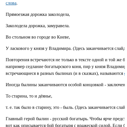
слова
.
Прямоезжая дорожка заколодела,
Заколодела дорожка, замуравела.
Во стольном во городе во Киеве,
У ласкового у князя у Владимира. (Здесь заканчивается слайд 
Повторения встречаются не только в тексте одной и той же 
например седлание богатырского коня, пир у князя Владимира
встречающиеся в разных былинах (и в сказках), называются
о
Иногда былины заканчиваются особой концовкой - заключени
То старина, то и дёянье,
т. е. так было в старину, это - быль. (Здесь заканчивается слай
Главный герой былин - русский богатырь. Чтобы ярче предст
вот как описывается бой богатыря с вражеской силой. Если бо