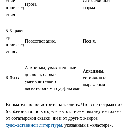
ение
Стихотворная
Проза.
произвед
форма.
ения.
5.Характ
ер
Повествование.
Песня.
произвед
ения .
Архаизмы, уважительные
Архаизмы,
диалоги, слова с
6.Язык.
устойчивые
уменьшительно –
выражения.
ласкательными суффиксами.
Внимательно посмотрите на таблицу. Что в ней отражено?
(особенности, по которым мы отличаем былину не только
от богатырской сказки, ни и от других жанров
художественной литературы
, указанных в «кластере».