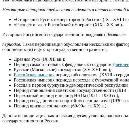
Некоторые историки предлагают выделить в отечественной 
«От древней Руси к императорской России» (IX - XVIII вв
«Расцвет и закат Российской империи» (XIX - XX вв.).
Историки Российской государственности выделяют
десять ее
периодов.
Такая периодизация обусловлена несколькими фактор
собственности) и фактор государственного развития:
Древняя Русь (IX-XII вв.);
Период самостоятельных феодальных государств
Древней
Русское (Московское) государство (XV-XVII вв.);
Российская империя
периода абсолютизма (XVIII - середи
Российская империя периода перехода к буржуазной монар
Россия в период буржуазно-демократической республики (ф
Период становления советской государственности (1918- 1
Переходный период и период НЭПа (1921 - 1930 гг.);
Период государственно-партийного социализма (1930 - нач
Период кризиса социализма (60-90-е гг. XX в.).
Данная периодизация, как и всякая другая, условна, однако он
государственности в России.