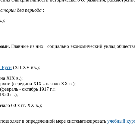
истории два периода
:
.);
ами. Главные из них - социально-экономический уклад общества
 Руси
(XII-XV вв.);
на XIX в.);
хии (середина XIX - начало XX в.);
евраль - октябрь 1917 г.);
920 гг.);
ало 60-х гг. XX в.);
а позволяет в определенной мере систематизировать
учебный кур