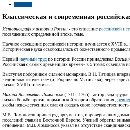
Здоровье
Классическая и современная российска
Историография истории России -
это описание
российской ис
посвященных определенной эпохе, теме.
Научное освещение российской истории начинается с XVIII в.,
Историческая наука освобождалась от божественного промысла 
Первый
научный труд
по истории России принадлежал
Васили
Российская с самых древнейших времен» в 5 томах освещала и
Выступая поборником сильной монархии, В.Н. Татищев впервые
«единовластительства» (от Рюрика до Мстислава), через «арис
начале XVIII столетия».
Михаил Васильевич Ломоносов
(1711 - 1765) - автор ряда труд
начало борьбе против норманнской теории образования
древне
якобы невежественных славян создать свою государственность 
М.В. Ломоносов привел ряд аргументов, опровергавших домыс
поселений славян в Восточной Европе. Ученый обратил внима
отношения. М.В. Ломоносов указал на отсутствие скандинавски