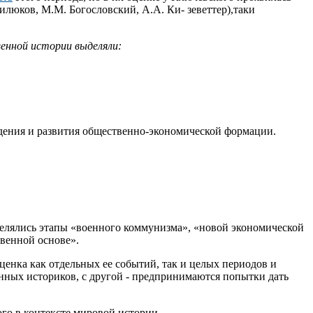
люков, М.М. Богословский, А.А. Ки- зеветтер),таки
енной истории выделяли:
дения и развития общественно-экономической формации.
лялись этапы «военного коммунизма», «новой экономической
твенной основе».
енка как отдельных ее событий, так и целых периодов и
онных историков, с другой - предпринимаются попытки дать
ого в контексте мировой истории.