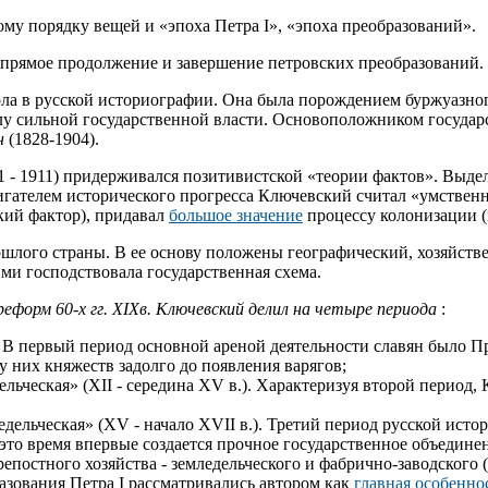
вому порядку вещей и «эпоха Петра I», «эпоха преобразований».
 - прямое продолжение и завершение петровских преобразований.
кола в русской историографии. Она была порождением буржуазно
алу сильной государственной власти. Основоположником госуда
ин
(1828-1904).
1 - 1911) придерживался позитивистской «теории фактов». Выде
вигателем исторического прогресса Ключевский считал «умствен
кий фактор), придавал
большое значение
процессу колонизации (
шлого страны. В ее основу положены географический, хозяйств
ми господствовала государственная схема.
реформ 60-х гг. XIXв. Ключевский делил на четыре периода
:
в.). В первый период основной ареной деятельности славян было
у них княжеств задолго до появления варягов;
ельческая» (XII - середина XV в.). Характеризуя второй период
ледельческая» (XV - начало XVII в.). Третий период русской ис
это время впервые создается прочное государственное объедине
епостного хозяйства - земледельческого и фабрично-заводского 
азования Петра I рассматривались автором как
главная особенно