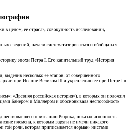
риография
и в целом, ее отрасль, совокупность исследований,
нных сведений, начали систематизироваться и обобщаться.
сторику эпохи Петра I. Его капитальный труд «История
 выделив несколько ее этапов: от совершенного
архии при Иоанне Великом III и укреплению ее при Петре I в
овием»; «Древняя российская история»), в которых он положил
немцами Байером и Миллером и обосновывала неспособность
едшествовавшего призванию Рюрика, показал исконность
вянские племена, к которым варяги не имели никакого
ри той роли, которая приписывается норман- нистами