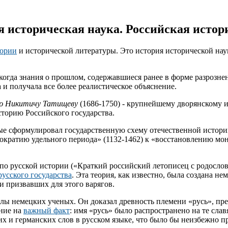
я историческая наука. Российская исто
тории
и исторической литературы. Это история исторической наук
 когда знания о прошлом, содержавшиеся ранее в форме разрозне
и получала все более реалистическое объяснение.
ю Никитичу Татищеву
(1686-1750) - крупнейшему дворянскому и
сторию Российского государства.
 сформулировал государственную схему отечественной истории,
тократию удельного периода» (1132-1462) к «восстановлению мон
ов по русской истории («Краткий российский летописец с родосл
русского государства
. Эта теория, как известно, была создана 
и призвавших для этого варягов.
лы немецких ученых. Он доказал древность племени «русь», пр
ние на
важный факт
: имя «русь» было распространено на те сла
х и германских слов в русском языке, что было бы неизбежно п