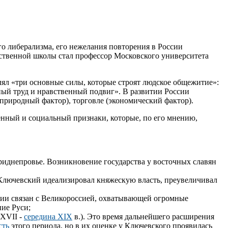
го либерализма, его нежелания повторения в России
рственной школы стал профессор Московского университета
лял «три основные силы, которые строят людское общежитие»:
ный труд и нравственный подвиг». В развитии России
природный фактор), торговле (экономический фактор).
енный и социальный признаки, которые, по его мнению,
 Приднепровье. Возникновение государства у восточных славян
, Ключевский идеализировал княжескую власть, преувеличивал
тории связан с Великороссией, охватывающей огромные
ние Руси;
(XVII -
середина XIX
в.). Это время дальнейшего расширения
сть
этого периода, но в их оценке у Ключевского проявилась