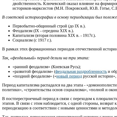
двойственность. Ключевский оказал влияние на формиров
историков-марксистов (М.Н. Покровский, Ю.В. Готье, С.
В советской историографии в основу периодизации был полож
Первобытно-общинный строй (до IX в.).
Феодализм (IX - середина XIX в.).
Капитализм (вторая половина XIX в. - 1917г.).
Социализм (с 1917 г.).
В рамках этих формационных периодов отечественной истори
Так, «феодальный» период делили на три этапа:
«ранний феодализм» (Киевская Русь);
«развитой феодализм» (
феодальная раздробленность
и об
«поздний феодализм» («
новый период
русской истории»,
Период капитализма распадался на два этапа - «домонополист
политики», «строительства основ социализма», «полной и око
В постперестроечный период в связи с переходом к плюралист
этапов. В связи с этим наблюдается, с одной стороны, возвра
периодизацию в соответствии с новыми ценностями и методол
Так, появилась периодизация отечественной истории с точки з