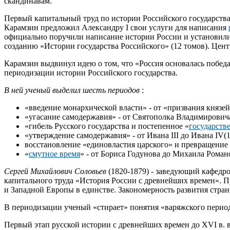
скандинавам.
Первый капитальный труд по истории Российского государств
Карамзин предложил Александру I свои услуги для написания
официально поручили написание истории России и установил
созданию «Истории государства Российского» (12 томов). Цент
Карамзин выдвинул идею о том, что «Россия основалась побед
периодизации истории Российского государства.
В ней ученый выделил шесть периодов
:
«введение монархической власти» - от «призвания князе
«угасание самодержавия» - от Святополка Владимировича 
«гибель Русского государства и постепенное «
государств
«утверждение самодержавия» - от Ивана III до Ивана IV(1
восстановление «единовластия царского» и превращение с
«
смутное время
» - от Бориса Годунова до Михаила Романо
Сергей Михайлович Соловьев
(1820-1879) - заведующий кафедро
капитального труда «История России с древнейших времен». Пр
и Западной Европы в единстве. Закономерность развития стра
В периодизации ученый «стирает» понятия «варяжского период
Первый этап русской истории с древнейших времен до XVI в. 