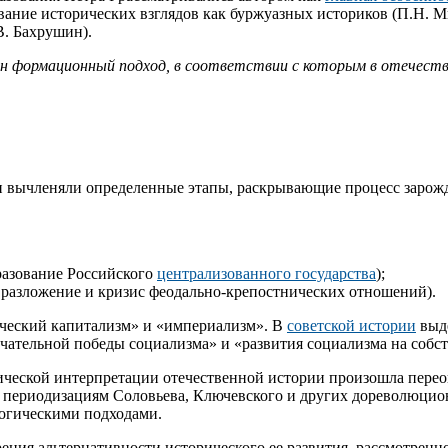
ание исторических взглядов как буржуазных историков (П.Н. Ми
В. Бахрушин).
ен формационный подход, в соответствии с которым в отечеств
и вычленяли определенные этапы, раскрывающие процесс зарож
разование Российского
централизованного государства
);
 разложение и кризис феодально-крепостнических отношений).
ический капитализм» и «империализм». В
советской истории
выде
нчательной победы социализма» и «развития социализма на собс
ической интерпретации отечественной истории произошла переоц
т к периодизациям Соловьева, Ключевского и других дореволюци
огическими подходами.
рения альтернативности исторического ее развития, рассмотренн