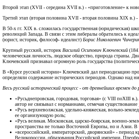
Второй этап (XVII - середина XVII в.) - «приготовление» к но
Третий этап (вторая половина XVII - вторая половина XIX в.)
В 50-х гг. XIX в. сложилась государственная (юридическая) ш
революций Запада. В связи с этим либералы обратились к иде
(юрист, историк, философ- идеалист)
Борис Николаевич Чичер
Крупный русский, историк
Василий Осипович Ключевский
(184
человеческая личность, людское общество, природа страны. Д
Ключевский признавал огромную роль государства (политичес
В «Курсе русской истории» Ключевский дал периодизацию про
определяли содержание исторических периодов. Однако над ни
Весь русский исторический процесс - от древнейших времен до 
«Русьднепровская, городовая, торговая» (с VIII поXIII 
автор не связывал с норманнами, отмечая существование 
«Русь верхневолжская, удельно-княжеская, вольно-землед
ее организующую роль;
«Русь великая. Московская, царско-боярская, военно-зем
пространства не только Восточной Европы, но и Азии. В 
«всероссийский, императорский, дворянский» - период кр
Великороссии, образования Российской империи. Преобр