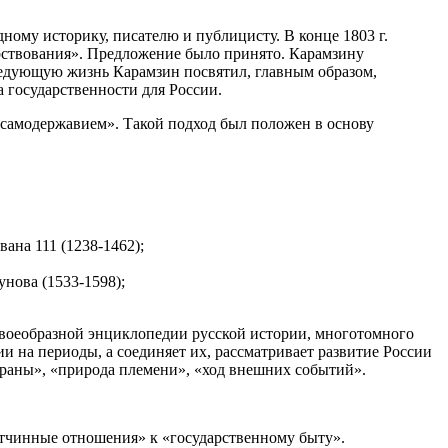
идному историку, писателю и публицисту. В конце 1803 г.
арствования». Предложение было принято. Карамзину
едующую жизнь Карамзин посвятил, главным образом,
 государственности для России.
м самодержавием». Такой подход был положен в основу
ана 111 (1238-1462);
нова (1533-1598);
р своеобразной энциклопедии русской истории, многотомного
и на периоды, а соединяет их, рассматривает развитие России
траны», «природа племени», «ход внешних событий».
отчинные отношения» к «государственному быту».