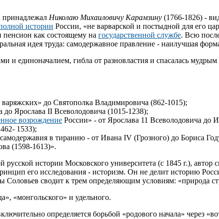
а принадлежал
Николаю Михаиловичу Карамзину
(1766-1826) - в
полной истории
России, «не варварской и постыдной для его ц
и пенсион как состоящему на
государственной службе
. Всю посл
ральная идея труда: самодержавное правление - наилучшая форма
ами и единоначалием, гибла от разновластия и спасалась мудры
й варяжских» до Святополка Владимировича (862-1015);
до Ярослава II Всеволодовича (1015-1238);
енное возрождение
России» - от Ярослава 11 Всеволодовича до Ив
462- 1533);
амодержавия в тиранию - от Ивана IV (Грозного) до Бориса Году
ва (1598-1613)».
й русской истории Московского университета (с 1845 г.), авто
инцип его исследования - историзм. Он не делит историю Росси
ны Соловьев сводит к трем определяющим условиям: «природа с
а», «монгольского» и удельного.
включительно определяется борьбой «родового начала» через «в