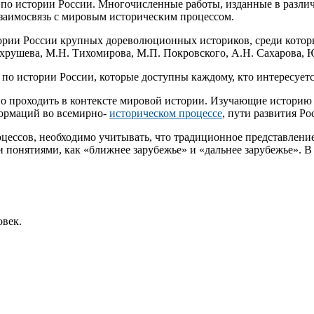
по истории России. Многочисленные работы, изданные в различн
взаимосвязь с мировым историческим процессом.
ории России крупных дореволюционных историков, среди которы
Бахрушева, М.Н. Тихомирова, М.П. Покровского, А.Н. Сахарова, 
о истории России, которые доступны каждому, кто интересуется
о проходить в контексте мировой истории. Изучающие историю 
формаций во всемирно-
историческом процессе
, пути развития Ро
цессов, необходимо учитывать, что традиционное представление
ми понятиями, как «ближнее зарубежье» и «дальнее зарубежье». 
овек.