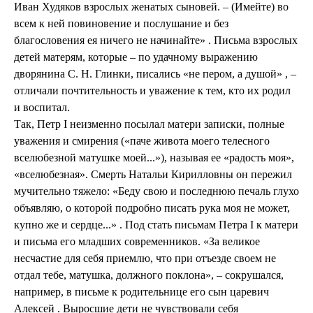
Иван Худяков взрослых женатых сыновей. – (Имейте) во
всем к ней повиновение и послушание и без
благословения ея ничего не начинайте» . Письма взрослых
детей матерям, которые – по удачному выражению
дворянина С. Н. Глинки, писались «не пером, а душой» , –
отличали почтительность и уважение к тем, кто их родил
и воспитал.
Так, Петр I неизменно посылал матери записки, полные
уважения и смирения («паче живота моего телесного
вселюбезной матушке моей...»), называя ее «радость моя»,
«вселюбезная». Смерть Натальи Кирилловны он пережил
мучительно тяжело: «Беду свою и последнюю печаль глухо
объявляю, о которой подробно писать рука моя не может,
купно же и сердце...» . Под стать письмам Петра I к матери
и письма его младших современников. «За великое
несчастие для себя приемлю, что при отъезде своем не
отдал тебе, матушка, должного поклона», – сокрушался,
например, в письме к родительнице его сын царевич
Алексей . Выросшие дети не чувствовали себя