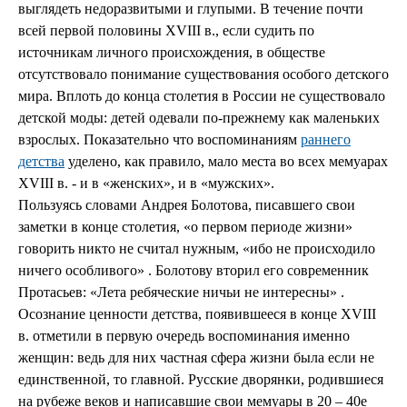
выглядеть недоразвитыми и глупыми. В течение почти
всей первой половины XVIII в., если судить по
источникам личного происхождения, в обществе
отсутствовало понимание существования особого детского
мира. Вплоть до конца столетия в России не существовало
детской моды: детей одевали по-прежнему как маленьких
взрослых. Показательно что воспоминаниям
раннего
детства
уделено, как правило, мало места во всех мемуарах
ХVIII в. - и в «женских», и в «мужских».
Пользуясь словами Андрея Болотова, писавшего свои
заметки в конце столетия, «о первом периоде жизни»
говорить никто не считал нужным, «ибо не происходило
ничего особливого» . Болотову вторил его современник
Протасьев: «Лета ребяческие ничьи не интересны» .
Осознание ценности детства, появившееся в конце XVIII
в. отметили в первую очередь воспоминания именно
женщин: ведь для них частная сфера жизни была если не
единственной, то главной. Русские дворянки, родившиеся
на рубеже веков и написавшие свои мемуары в 20 – 40е