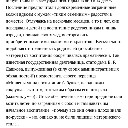
почувствовать в мемуарах некоторых «светских дам».
Последние предпочитали долговременные заграничные
вояжи вдвоем с мужем «тихим семейным» радостям в
поместье. Отлучаясь на несколько месяцев, а то и лет, они
передавали детей на воспитание родственникам и лишь
изредка, повидав своих чад, восторгались
приобретенными ими знаниями и красотою . Весьма часто
подобная отстраненность родителей (и особенно –
матерей) от воспитания оборачивалась драматически. Так,
известная государственная деятельница, статс-дама Е. Р.
Дашкова, вынужденная (в силу своих административных
обязанностей!) предоставить своего первенца
«Мишеньку» на воспитание бабушке, не однажды
сокрушалась о том, что таким образом его потеряла
(мальчик умер) . Иные обеспеченные матери предпочитали
возить детей по заграницам с собой и там давать им
начальное воспитание, «почему все они очень плохо знали
по-русски» – но, однако ж, не были лишены материнского
тепла .