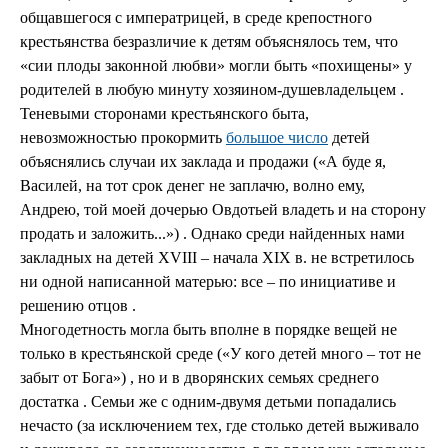
общавшегося с императрицей, в среде крепостного
крестьянства безразличие к детям объяснялось тем, что
«сии плоды законной любви» могли быть «похищены» у
родителей в любую минуту хозяином-душевладельцем .
Теневыми сторонами крестьянского быта,
невозможностью прокормить
большое число
детей
объяснялись случаи их заклада и продажи («А буде я,
Василей, на тот срок денег не заплачю, волно ему,
Андрею, той моей дочерью Овдотьей владеть и на сторону
продать и заложить...») . Однако среди найденных нами
закладных на детей XVIII – начала XIX в. не встретилось
ни одной написанной матерью: все – по инициативе и
решению отцов .
Многодетность могла быть вполне в порядке вещей не
только в крестьянской среде («У кого детей много – тот не
забыт от Бога») , но и в дворянских семьях среднего
достатка . Семьи же с одним-двумя детьми попадались
нечасто (за исключением тех, где столько детей выживало