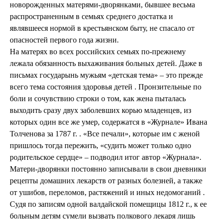
новорожденных матерями-дворянками, бывшее весьма
распространенным в семьях среднего достатка и
являвшееся нормой в крестьянском быту, не спасало от
опасностей первого года жизни.
На матерях во всех российских семьях по-прежнему
лежала обязанность выхаживания больных детей. Даже в
письмах государынь мужьям «детская тема» – это прежде
всего тема состояния здоровья детей . Пронзительные по
боли и сочувствию строки о том, как жена пыталась
выходить сразу двух заболевших корью младенцев, из
которых один все же умер, содержатся в «Журнале» Ивана
Толченова за 1787 г. . «Все печали», которые им с женой
пришлось тогда пережить, «судить может только одно
родительское сердце» – подводил итог автор «Журнала».
Матери-дворянки постоянно записывали в свои дневники
рецепты домашних лекарств от разных болезней, а также
от ушибов, переломов, растяжений и иных недомоганий .
Судя по записям одной валдайской помещицы 1812 г., к ее
больным детям сумели вызвать полкового лекаря лишь