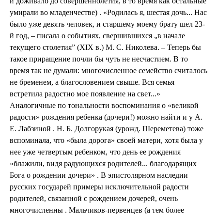
и доживало до совершеннолетия, в то время как остальные
умирали во младенчестве) . «Родилась я, шестая дочь... Нас
было уже девять человек, и старшему моему брату шел 23-
й год, – писала о событиях, свершившихся „в начале
текущего столетия” (XIX в.) М. С. Николева. – Теперь бы
такое приращение почли бы чуть не несчастием. В то
время так не думали: многочисленное семейство считалось
не бременем, а благословением свыше. Вся семья
встретила радостно мое появление на свет...»
Аналогичные по тональности воспоминания о «великой
радости» рождения ребенка (дочери!) можно найти и у А.
Е. Лабзиной . Н. Б. Долгорукая (урожд. Шереметева) тоже
вспоминала, что «была дорога» своей матери, хотя была у
нее уже четвертым ребенком, что день ее рождения
«блажили, видя радующихся родителей... благодарящих
Бога о рождении дочери» . В эпистолярном наследии
русских государей примеры исключительной радости
родителей, связанной с рождением дочерей, очень
многочисленны . Мальчиков-первенцев (а тем более