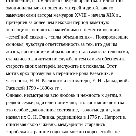
отношений, в том числе в среде дворянства. Личностно-
эмоциональные отношения матерей и детей, как то
замечали сами авторы мемуаров XVIII – начала XIX в.,
претерпев за более чем вековой период заметную
эволюцию , остались важнейшими в цементировании
«семейной связки», «силы объединения» . Повзрослевшие
сыновья, чувствуя ответственность за тех, кто дал им
жизнь, воспитание и образование, став самостоятельными,
старались отличиться по службе и тем самым обеспечить
старость своих матерей, заслужить их похвалы. Этот
мотив ярко прозвучал в переписке рода Раевских, в
частности, Н. Н. Раевского и его матери, Е. Н. Давыдовой-
Раевской 1790 - 1800-х гг. .
Однако, несмотря на всю любовь и нежность к детям, в
редкой семье родители понимали, что состояние детства -
это особое драгоценное состояние, «золотые дни», как
назвал их С. Н. Глинка, родившийся в 1776 г. . Напротив,
описывая свою ч жизнь, мемуаристы старались
«пробежать» ранние годы как можно скорее, чтобы не