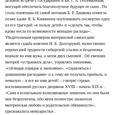
деловой встрече с государыней и кн. Г. А. Потемкиным,
могущей обеспечить благополучное будущее ее сына . По
столь понятным ей самой мотивам Б. Р. Дашкова помогла
позже вдове Я. Б. Княжнина опубликовать посмертно одну
из его трагедий «в пользу детей» и «сделать так, чтобы
вдова несла по возможности меньшие расходы» .
Убедительным примером материнской самоотдачи
является судьба княгини Н. Б. Долгорукой, мужественно
перенесшей трудности сибирской ссылки и безденежье
вначале во имя мужа, а затем двух сыновей . Об умениях
матерей «устраивать дела», управлять имениями,
«соблюдая порядок и экономию», «справляться с
домашними расходами» и к тому же получать прибыль, и
немалую – и все во имя детей! – говорят строки
воспоминаний русских дворянок XVIII – начала XIX в. .
«Сама я испытывала всевозможные лишения, но они были
мне безразличны, ибо меня полностью захватили
материнская любовь и родительские обязанности»,
признавались мемуаристки .