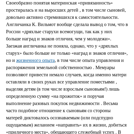
Своеобразно понятая материнская «привязанность»
простиралась и на выросших детей , в том числе сыновей,
довольно активно стремившихся к самостоятельности.
Англичанка К. Вильмот вообще сделала вывод о том, что в
России «дряхлые старухи всемогущи, так как у них
больше наград и знаков отличия, чем у молодежи».
Заезжая англичанка не поняла, однако, что у «дряхлых
старух» было больше не только «наград и знаков отличия»,
но и
жизненного опыта
, в том числе опыта управления и
распоряжения земельной собственностью . Мемуары
позволяют привести немало случаев, когда именно матери
оставляли в своих руках все управление поместьями ,
выделяя детям (в том числе взрослым сыновьям!) лишь
определенную сумму «на прожиток» и поручая
выполнение разовых покупок недвижимости . Весьма
часто подобное отношение к сыновьям со стороны
матерей диктовалось осознаваемым (или подспудно
ощущаемым) желанием «направить» их в жизни, добиться
«приличного места», обещающего служебный успех . В