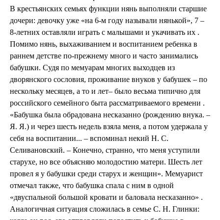
В крестьянских семьях функции нянь выполняли старшие
дочери: девочку уже «на 6-м году называли нянькой», 7 –
8-летних оставляли играть с малышами и укачивать их .
Помимо нянь, выхаживанием и воспитанием ребенка в
раннем детстве по-прежнему много и часто занимались
бабушки. Судя по мемуарам многих выходцев из
дворянского сословия, проживание внуков у бабушек – по
нескольку месяцев, а то и лет– было весьма типично для
российского семейного быта рассматриваемого времени .
«Бабушка была обрадована несказанно (рождению внука. –
Я. Я.) и через шесть недель взяла меня, а потом удержала у
себя на воспитании... – вспоминал некий Н. С.
Селивановский. – Конечно, странно, что меня уступили
старухе, но все объясняю молодостию матери. Шесть лет
провел я у бабушки среди старух и женщин». Мемуарист
отмечал также, что бабушка спала с ним в одной
«двуспальной большой кровати и баловала несказанно» .
Аналогичная ситуация сложилась в семье С. Н. Глинки: