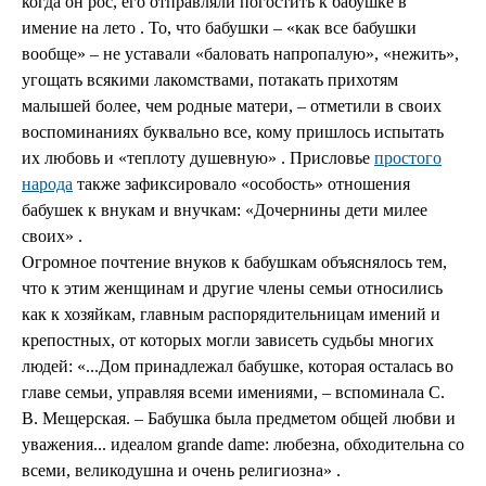
когда он рос, его отправляли погостить к бабушке в
имение на лето . То, что бабушки – «как все бабушки
вообще» – не уставали «баловать напропалую», «нежить»,
угощать всякими лакомствами, потакать прихотям
малышей более, чем родные матери, – отметили в своих
воспоминаниях буквально все, кому пришлось испытать
их любовь и «теплоту душевную» . Присловье
простого
народа
также зафиксировало «особость» отношения
бабушек к внукам и внучкам: «Дочернины дети милее
своих» .
Огромное почтение внуков к бабушкам объяснялось тем,
что к этим женщинам и другие члены семьи относились
как к хозяйкам, главным распорядительницам имений и
крепостных, от которых могли зависеть судьбы многих
людей: «...Дом принадлежал бабушке, которая осталась во
главе семьи, управляя всеми имениями, – вспоминала С.
В. Мещерская. – Бабушка была предметом общей любви и
уважения... идеалом grande dame: любезна, обходительна со
всеми, великодушна и очень религиозна» .