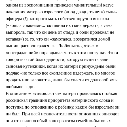
одном из воспоминании приведен удивительный казус
наказания матерью взрослого («под двадцать лет») сына-
офицера (!), которого мать собственноручно высекла
(«вошла с лакеями... заставила их сына держать, а сама
выпорола, так что он день от стыда и боли пролежал не
вставая») за то, что он «замотался, возвратился домой
выпив, распроигрался...» . Любопытно, что сам
«пострадавший» оправдывал мать в этом поступке. Что и
говорить о той благодарности, которую испытывали
сыновья-кутежники, когда их матери принуждены были
подчас «не только все скопленное издержать, но многое
продать или заложить», лишь бы спасти от долговой ямы
любимое чадо .
В описанном «самовластьи» матери проявлялась стойкая
российская традиция приоритета материнского слова и
поступка по отношению к ребенку, каким бы взрослым он
ни был. При всей исключительности описанных эпизодов
они отразили особый консерватизм семейно-бытовых