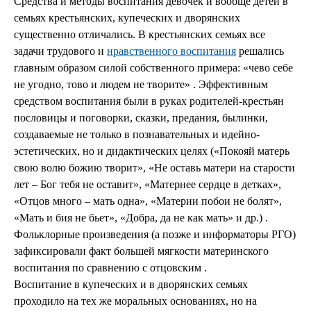
Средства и методы воспитания девочек и вообще детей в
семьях крестьянских, купеческих и дворянских
существенно отличались. В крестьянских семьях все
задачи трудового и
нравственного воспитания
решались
главным образом силой собственного примера: «чево себе
не угодно, тово и людем не творите» . Эффективным
средством воспитания были в руках родителей-крестьян
пословицы и поговорки, сказки, предания, былинки,
создаваемые не только в познавательных и идейно-
эстетических, но и дидактических целях («Покояй матерь
свою волю божию творит», «Не оставь матери на старости
лет – Бог тебя не оставит», «Матернее сердце в детках»,
«Отцов много – мать одна», «Материи побои не болят»,
«Мать и бия не бьет», «Добра, да не как мать» и др.) .
Фольклорные произведения (а позже и информаторы РГО)
зафиксировали факт большей мягкости материнского
воспитания по сравнению с отцовским .
Воспитание в купеческих и в дворянских семьях
проходило на тех же моральных основаниях, но на