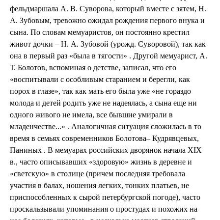
фельдмаршала А. В. Суворова, который вместе с зятем, Н.
А. Зубовым, тревожно ожидал рождения первого внука и
сына. По словам мемуаристов, он постоянно крестил
живот дочки – Н. А. Зубовой (урожд. Суворовой), так как
она в первый раз «была в тягости» . Другой мемуарист, А.
Т. Болотов, вспоминая о детстве, записал, что его
«воспитывали с особливым старанием и берегли, как
порох в глазе», так как мать его была уже «не гораздо
молода и детей родить уже не надеялась, а сына еще ни
одного живого не имела, все бывшие умирали в
младенчестве...» . Аналогичная ситуация сложилась в то
время в семьях современников Болотова– Кудрявцевых,
Паниных . В мемуарах российских дворянок начала XIX
в., часто описывавших «здоровую» жизнь в деревне и
«светскую» в столице (причем последняя требовала
участия в балах, ношения легких, тонких платьев, не
приспособленных к сырой петербургской погоде), часто
проскальзывали упоминания о простудах и похожих на