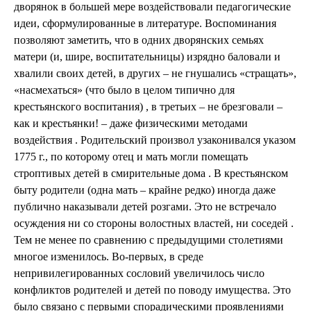
дворянок в большей мере воздействовали педагогические
идеи, сформулированные в литературе. Воспоминания
позволяют заметить, что в одних дворянских семьях
матери (и, шире, воспитательницы) изрядно баловали и
хвалили своих детей, в других – не гнушались «стращать»,
«насмехаться» (что было в целом типично для
крестьянского воспитания) , в третьих – не брезговали –
как и крестьянки! – даже физическими методами
воздействия . Родительский произвол узаконивался указом
1775 г., по которому отец и мать могли помещать
строптивых детей в смирительные дома . В крестьянском
быту родители (одна мать – крайне редко) иногда даже
публично наказывали детей розгами. Это не встречало
осуждения ни со стороны волостных властей, ни соседей .
Тем не менее по сравнению с предыдущими столетиями
многое изменилось. Во-первых, в среде
непривилегированных сословий увеличилось число
конфликтов родителей и детей по поводу имущества. Это
было связано с первыми спорадическими проявлениями