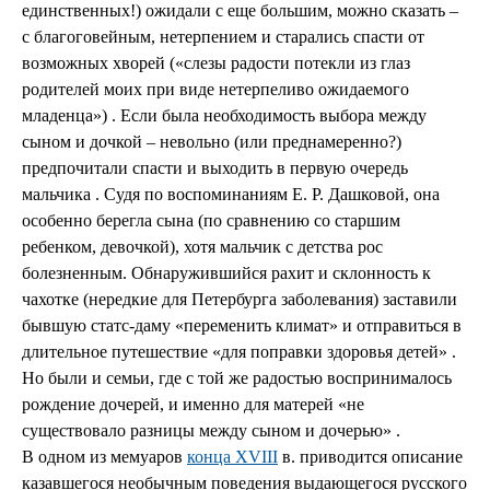
единственных!) ожидали с еще большим, можно сказать –
с благоговейным, нетерпением и старались спасти от
возможных хворей («слезы радости потекли из глаз
родителей моих при виде нетерпеливо ожидаемого
младенца») . Если была необходимость выбора между
сыном и дочкой – невольно (или преднамеренно?)
предпочитали спасти и выходить в первую очередь
мальчика . Судя по воспоминаниям Е. Р. Дашковой, она
особенно берегла сына (по сравнению со старшим
ребенком, девочкой), хотя мальчик с детства рос
болезненным. Обнаружившийся рахит и склонность к
чахотке (нередкие для Петербурга заболевания) заставили
бывшую статс-даму «переменить климат» и отправиться в
длительное путешествие «для поправки здоровья детей» .
Но были и семьи, где с той же радостью воспринималось
рождение дочерей, и именно для матерей «не
существовало разницы между сыном и дочерью» .
В одном из мемуаров
конца XVIII
в. приводится описание
казавшегося необычным поведения выдающегося русского