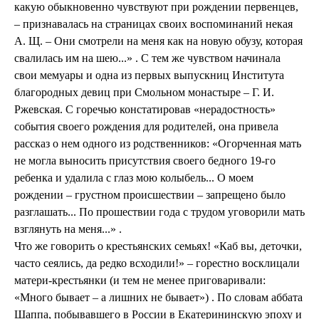
какую обыкновенно чувствуют при рождении первенцев,
– признавалась на страницах своих воспоминаний некая
А. Щ. – Они смотрели на меня как на новую обузу, которая
свалилась им на шею...» . С тем же чувством начинала
свои мемуары и одна из первых выпускниц Института
благородных девиц при Смольном монастыре – Г. И.
Ржевская. С горечью констатировав «нерадостность»
события своего рождения для родителей, она привела
рассказ о нем одного из родственников: «Огорченная мать
не могла выносить присутствия своего бедного 19-го
ребенка и удалила с глаз мою колыбель... О моем
рождении – грустном происшествии – запрещено было
разглашать... По прошествии года с трудом уговорили мать
взглянуть на меня...» .
Что же говорить о крестьянских семьях! «Каб вы, деточки,
часто сеялись, да редко всходили!» – горестно восклицали
матери-крестьянки (и тем не менее приговаривали:
«Много бывает – а лишних не бывает») . По словам аббата
Шаппа, побывавшего в России в Екатерининскую эпоху и