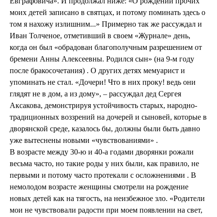
Евграфовича». И продолжал ниже: «О рождении прочих
моих детей записано в святцах, и потому поминать здесь о
том я нахожу излишним...» Примерно так же рассуждал и
Иван Толченое, отметивший в своем «Журнале» день,
когда он был «обрадован благополучным разрешением от
бремени Анны Алексеевны. Родился сын» (на 9-м году
после бракосочетания) . О других детях мемуарист и
упоминать не стал. «Дочери! Что в них проку! ведь они
глядят не в дом, а из дому», – рассуждал дед Сергея
Аксакова, демонстрируя устойчивость старых, народно-
традиционных воззрений на дочерей и сыновей, которые в
дворянской среде, казалось бы, должны были быть давно
уже вытеснены новыми «чувствованиями» .
В возрасте между 30-ю и 40-а годами дворянки рожали
весьма часто, но такие роды у них были, как правило, не
первыми и потому часто протекали с осложнениями . В
немолодом возрасте женщины смотрели на рождение
новых детей как на тягость, на неизбежное зло. «Родители
мои не чувствовали радости при моем появлении на свет,