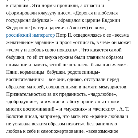
к старшим . Эти нормы проникли, а отчасти и
сформировали клаузулу писем. «Дорогая и любезная
государыня бабушка!» – обращался к царице Евдокии
Федоровне (матери царевича Алексея) ее внук,
российский император
Петр II, осведомляясь о ее «весьма
желательном здравии» и прося «отписать, в чем» он может
«услугу и любовь свою показать» . Что касается самой
бабушки, то ей от внука нужны были главным образом
внимание и память, «чтоб не оставлена была письмами» .
Няни, кормилицы, бабушки, родственницы-
воспитательницы – все они, однако, отступали перед
образами матерей, сохраненными в памяти мемуаристов.
Признательностью за их преданность, «чадолюбие»,
«добродушие», внимание и заботу пронизаны строки
многих воспоминаний – и «мужских» и «женских» . А. Т.
Болотов писал, например, что мать его «крайне любила и
не уставала всяким образом нежить». Безграничную
любовь к себе и самопожертвование, «всевозможное