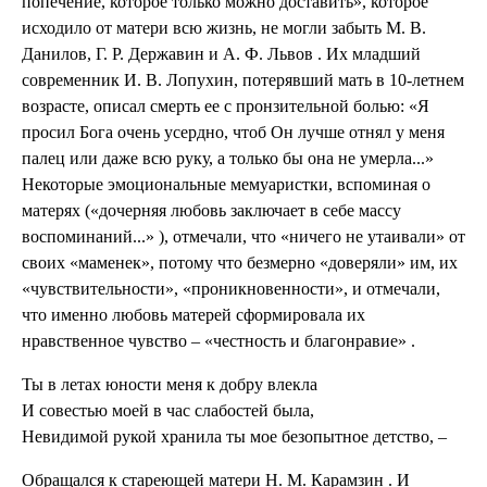
попечение, которое только можно доставить», которое
исходило от матери всю жизнь, не могли забыть М. В.
Данилов, Г. Р. Державин и А. Ф. Львов . Их младший
современник И. В. Лопухин, потерявший мать в 10-летнем
возрасте, описал смерть ее с пронзительной болью: «Я
просил Бога очень усердно, чтоб Он лучше отнял у меня
палец или даже всю руку, а только бы она не умерла...»
Некоторые эмоциональные мемуаристки, вспоминая о
матерях («дочерняя любовь заключает в себе массу
воспоминаний...» ), отмечали, что «ничего не утаивали» от
своих «маменек», потому что безмерно «доверяли» им, их
«чувствительности», «проникновенности», и отмечали,
что именно любовь матерей сформировала их
нравственное чувство – «честность и благонравие» .
Ты в летах юности меня к добру влекла
И совестью моей в час слабостей была,
Невидимой рукой хранила ты мое безопытное детство, –
Обращался к стареющей матери Н. М. Карамзин . И