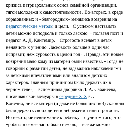
кризиса патриархальных основ семейной организации,
тягой молодежи к самостоятельности . Во-вторых, в среде
образованных и «благородных» менялись воззрения на
педагогические методы
и цели. «С успехом наставлять
детей можно исподволь и только ласкою, – полагал поэт и
педагог А. Д. Кантемир. – Строгость вселяет в детях
ненависть к учению. Ласковость больше в один час
исправит, неж суровость в целой год» . Правда, эти новые
воззрения мало кому из матерей были известны. «Тогда не
говорили о развитии детей, не задавались наблюдениями
за детскими впечатлениями или анализом детских
характеров. Главным принципом было держать их в
черном теле», – вспоминала дворянка Л. А. Сабанеева,
писавшая свои мемуары в
середине XIX
в. .
Конечно, не все матери (и даже не большинство!) склонны
были держать своих детей в небрежении или строгости.
Но некоторое невнимание к ребенку – с учетом того, что
«робят» в семье часто было немало, – все же можно