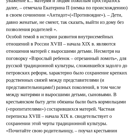
уважение к... матерям и людям пожилым простиралось
далее, – отмечала Екатерина П (немка по происхождению)
в своем сочинении «Антидот»(«Противоядие»). – Дети,
давно женатые, не смеют, так сказать, выйти из дому без
позволения родителей ».
Особой темой в истории развития внутрисемейных
отношений в России ХVIII – начала XIX в. являются
отношения матерей с выросшими детьми. Несмотря на
поговорку «Взрослый ребенок – отрезанный ломоть», для
русской традиционной культуры, сложившейся задолго до
петровских реформ, характерно было сохранение крепких
родственных связей между представителями (и
представительницами!) разных поколений, в том числе
между матерями и выросшими детьми, сыновьями. В
крестьянском быту дети обязаны были быть кормильцами
(«пропитателями») состарившихся матерей. Частная
переписка ХVIII – начала XIX в. свидетельствует о
сохранении этой черты традиционной культуры.
«Почитайте свою родительницу, – поучал крестьянин