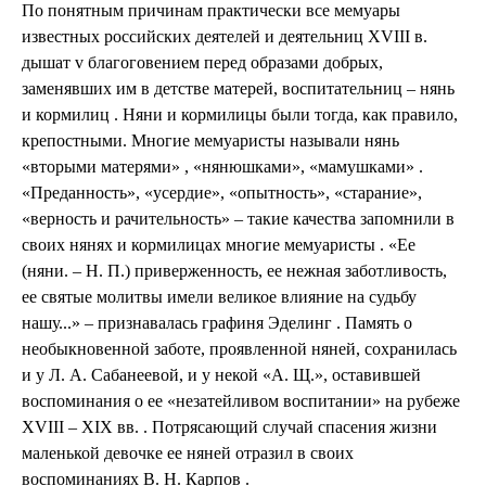
По понятным причинам практически все мемуары
известных российских деятелей и деятельниц ХVIII в.
дышат v благоговением перед образами добрых,
заменявших им в детстве матерей, воспитательниц – нянь
и кормилиц . Няни и кормилицы были тогда, как правило,
крепостными. Многие мемуаристы называли нянь
«вторыми матерями» , «нянюшками», «мамушками» .
«Преданность», «усердие», «опытность», «старание»,
«верность и рачительность» – такие качества запомнили в
своих нянях и кормилицах многие мемуаристы . «Ее
(няни. – Н. П.) приверженность, ее нежная заботливость,
ее святые молитвы имели великое влияние на судьбу
нашу...» – признавалась графиня Эделинг . Память о
необыкновенной заботе, проявленной няней, сохранилась
и у Л. А. Сабанеевой, и у некой «А. Щ.», оставившей
воспоминания о ее «незатейливом воспитании» на рубеже
ХVIII – XIX вв. . Потрясающий случай спасения жизни
маленькой девочке ее няней отразил в своих
воспоминаниях В. Н. Карпов .