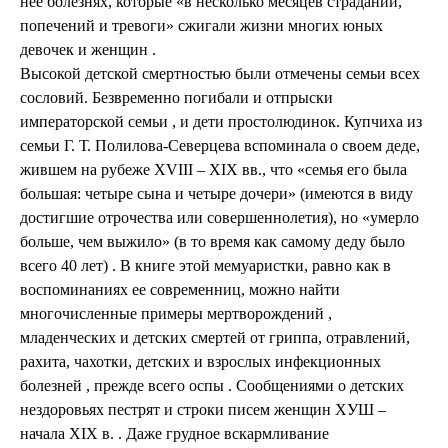
нее болезнях, которые «в несколько месяцев страданий,
попечений и тревоги» сжигали жизни многих юных
девочек и женщин .
Высокой детской смертностью были отмечены семьи всех
сословий. Безвременно погибали и отпрыски
императорской семьи , и дети простолюдинок. Купчиха из
семьи Г. Т. Полилова-Северцева вспоминала о своем деде,
жившем на рубеже ХVIII – XIX вв., что «семья его была
большая: четыре сына и четыре дочери» (имеются в виду
достигшие отрочества или совершеннолетия), но «умерло
больше, чем выжило» (в то время как самому деду было
всего 40 лет) . В книге этой мемуаристки, равно как в
воспоминаниях ее современниц, можно найти
многочисленные примеры мертворождений ,
младенческих и детских смертей от гриппа, отравлений,
рахита, чахотки, детских и взрослых инфекционных
болезней , прежде всего оспы . Сообщениями о детских
нездоровьях пестрят и строки писем женщин ХУШ –
начала XIX в. . Даже грудное вскармливание