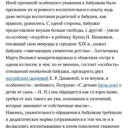
Иной причиной особенного уважения к бабушкам было
признание их огромного воспитательного опыта; ведь
даже методы воспитания родителей и бабушек, как
правило, разнились. С одной стороны, бабушки
предоставляли внукам больше свободы, с другой – умели
по-особому «подойти» к ребенку. Купец Н. Вишняков,
писавший свои мемуары в середине XIX в., назвал
бабушек «смягчающим элементом детства» . Англичанка
Марта Вильмот конкретизировала и объясняла сестре в
одном из писем, в чем, по ее мнению, состоит «особость»
отношений необычной бабушки, президента двух
российских академий
Е. Р. Дашковой, и ее внуков, в
особенности– любимого, Петруши: «С детьми (
речь идет
о
детях ее сына. – Н. П.) она обращается как со взрослыми,
требуя от них такого же ума, понимания и увлечений,
которые занимают ее собственные мысли» .
Наконец, уважительного обращения к бабушкам требовали
и дидактические нормы (отразившиеся в том числе и в
фольклоре), воспитывавшие в юном поколении уважение