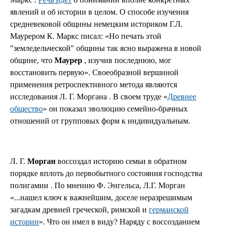
явлений и об истории в целом. О способе изучения
средневековой общины немецким историком Г.Л.
Маурером К. Маркс писал: «Но печать этой
"земледельческой" общины так ясно выражена в новой
общине, что
Маурер
, изучив последнюю, мог
восстановить первую». Своеобразной вершиной
применения ретроспективного метода являются
исследования Л. Г. Моргана . В своем труде «
Древнее
общество
» он показал эволюцию семейно-брачных
отношений от групповых форм к индивидуальным.
Л. Г.
Морган
воссоздал историю семьи в обратном
порядке вплоть до первобытного состояния господства
полигамии . По мнению Ф. Энгельса, Л.Г. Морган
«...нашел ключ к важнейшим, доселе неразрешимым
загадкам древней греческой, римской и
германской
истории
». Что он имел в виду? Наряду с воссозданием